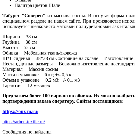
Палитра цветов Шале
Табурет "Соверен"
из массива сосны. Изогнутая форма ноже
специальном разделе на нашем сайте. При производстве испол
используется шелковисто-матовый полиуретановый лак итальян
Ширина 38 см
Глубина 38 см
Высота 52 см
Обивка Мебельная ткань/экокожа
Ш*Г сиденья 38*38 см Состояние на складе Изготовление 5
Нестандартные размеры Возможно изготовление нестандарт
Материал Массив сосны
Масса в упаковке 6 кг; +/- 0,5 кг
Объем в упаковке 0,2 м3; +/- 0,1 м3
Гарантия 12 месяцев
Предлагаем более 100 вариантов обивки. Их можно выбрать
подтверждении заказа оператору. Сайты поставщиков:
https://souz-m.ru/
https://arben-textile.ru/
Сообщения не найдены