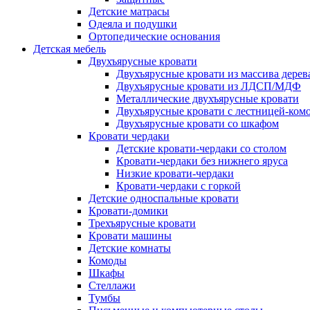
Детские матрасы
Одеяла и подушки
Ортопедические основания
Детская мебель
Двухъярусные кровати
Двухъярусные кровати из массива дерев
Двухъярусные кровати из ЛДСП/МДФ
Металлические двухъярусные кровати
Двухъярусные кровати с лестницей-ком
Двухъярусные кровати со шкафом
Кровати чердаки
Детские кровати-чердаки со столом
Кровати-чердаки без нижнего яруса
Низкие кровати-чердаки
Кровати-чердаки с горкой
Детские односпальные кровати
Кровати-домики
Трехъярусные кровати
Кровати машины
Детские комнаты
Комоды
Шкафы
Стеллажи
Тумбы