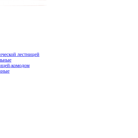
ической лестницей
льные
ницей-комодом
жные