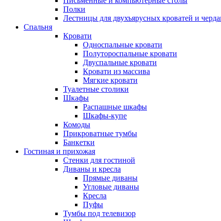
Письменные и компьютерные столы
Полки
Лестницы для двухъярусных кроватей и черда
Спальня
Кровати
Односпальные кровати
Полутороспальные кровати
Двуспальные кровати
Кровати из массива
Мягкие кровати
Туалетные столики
Шкафы
Распашные шкафы
Шкафы-купе
Комоды
Прикроватные тумбы
Банкетки
Гостиная и прихожая
Стенки для гостиной
Диваны и кресла
Прямые диваны
Угловые диваны
Кресла
Пуфы
Тумбы под телевизор