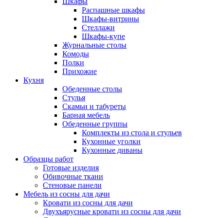
Шкафы
Распашные шкафы
Шкафы-витрины
Стеллажи
Шкафы-купе
Журнальные столы
Комоды
Полки
Прихожие
Кухня
Обеденные столы
Стулья
Скамьи и табуреты
Барная мебель
Обеденные группы
Комплекты из стола и стульев
Кухонные уголки
Кухонные диваны
Образцы работ
Готовые изделия
Обивочные ткани
Стеновые панели
Мебель из сосны для дачи
Кровати из сосны для дачи
Двухъярусные кровати из сосны для дачи