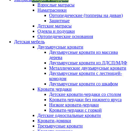
Взрослые матрасы
Наматрасники
Ортопедические (топперы на диван)
Защитные
Детские матрасы
Одеяла и подушки
Ортопедические основания
Детская мебель
Двухъярусные кровати
Двухъярусные кровати из массива
дерева
Двухъярусные кровати из ЛДСП/МДФ
Металлические двухъярусные кровати
Двухъярусные кровати с лестницей-
комодом
Двухъярусные кровати со шкафом
Кровати чердаки
Детские кровати-чердаки со столом
Кровати-чердаки без нижнего яруса
Низкие кровати-чердаки
Кровати-чердаки с горкой
Детские односпальные кровати
Кровати-домики
Трехъярусные кровати