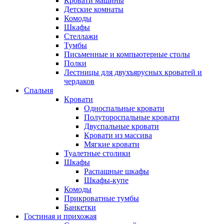
Кровати машины
Детские комнаты
Комоды
Шкафы
Стеллажи
Тумбы
Письменные и компьютерные столы
Полки
Лестницы для двухъярусных кроватей и
чердаков
Спальня
Кровати
Односпальные кровати
Полутороспальные кровати
Двуспальные кровати
Кровати из массива
Мягкие кровати
Туалетные столики
Шкафы
Распашные шкафы
Шкафы-купе
Комоды
Прикроватные тумбы
Банкетки
Гостиная и прихожая