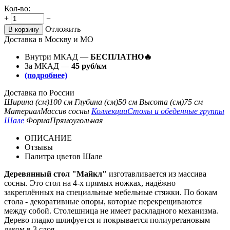
Кол-во:
+
−
Отложить
В корзину
Доставка в Москву и МО
Внутри МКАД —
БЕСПЛАТНО🔥
За МКАД —
45 руб/км
(подробнее)
Доставка по России
Ширина (см)
100 см
Глубина (см)
50 см
Высота (см)
75 см
Материал
Массив сосны
Коллекции
Столы и обеденные группы
Шале
Форма
Прямоугольная
ОПИСАНИЕ
Отзывы
Палитра цветов Шале
Деревянный стол "Майкл"
изготавливается из массива
сосны. Это стол на
4-х
прямых ножках, надёжно
закреплённых на специальные мебельные стяжки. По бокам
стола - декоративные опоры, которые перекрещиваются
между собой. Столешница не имеет раскладного механизма.
Дерево гладко шлифуется и покрывается полиуретановым
лаком в 3 слоя.