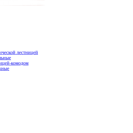
ической лестницей
льные
ницей-комодом
жные