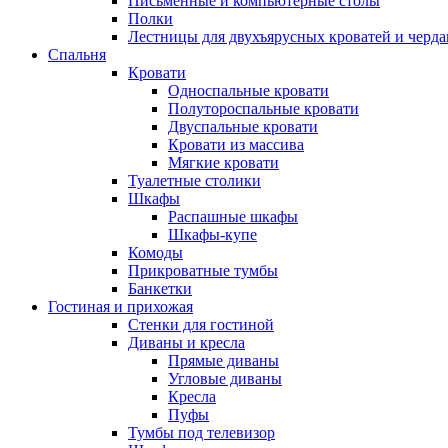
Письменные и компьютерные столы
Полки
Лестницы для двухъярусных кроватей и черда
Спальня
Кровати
Односпальные кровати
Полутороспальные кровати
Двуспальные кровати
Кровати из массива
Мягкие кровати
Туалетные столики
Шкафы
Распашные шкафы
Шкафы-купе
Комоды
Прикроватные тумбы
Банкетки
Гостиная и прихожая
Стенки для гостиной
Диваны и кресла
Прямые диваны
Угловые диваны
Кресла
Пуфы
Тумбы под телевизор