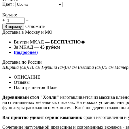
Цвет :
Кол-во:
+
−
Отложить
В корзину
Доставка в Москву и МО
Внутри МКАД —
БЕСПЛАТНО🔥
За МКАД —
45 руб/км
(подробнее)
Доставка по России
Ширина (см)
110 см
Глубина (см)
70 см
Высота (см)
75 см
Матер
ОПИСАНИЕ
Отзывы
Палитра цветов Шале
Деревянный стол "Холли"
изготавливается из массива клеёно
на специальных мебельных стяжках. На ножках установлены р
фурнитуры раскладного механизма. Клеёное дерево гладко шли
Вас приятно удивит сервис компании:
сроки изготовления и 
Сочетание натуральной древесины и современных эколаков - за