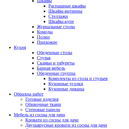
Шкафы
Распашные шкафы
Шкафы-витрины
Стеллажи
Шкафы-купе
Журнальные столы
Комоды
Полки
Прихожие
Кухня
Обеденные столы
Стулья
Скамьи и табуреты
Барная мебель
Обеденные группы
Комплекты из стола и стульев
Кухонные уголки
Кухонные диваны
Образцы работ
Готовые изделия
Обивочные ткани
Стеновые панели
Мебель из сосны для дачи
Кровати из сосны для дачи
Двухъярусные кровати из сосны для дачи