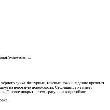
рма
Прямоугольная
е чёрного
сучка
. Фигурные, точёные ножки надёжно крепятся
 даже на неровную поверхность. Столешница не имеет
оя. Лаковое покрытие температуро- и водостойкое.
орка.