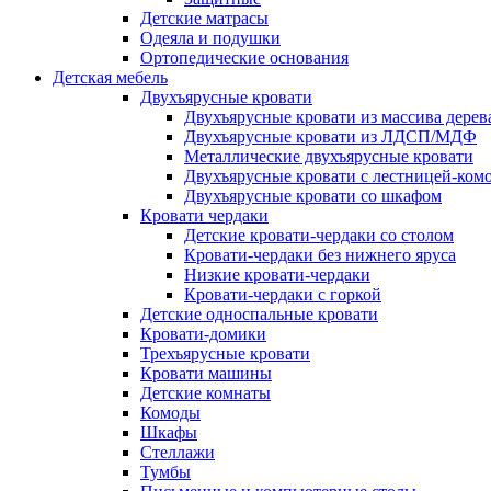
Детские матрасы
Одеяла и подушки
Ортопедические основания
Детская мебель
Двухъярусные кровати
Двухъярусные кровати из массива дерев
Двухъярусные кровати из ЛДСП/МДФ
Металлические двухъярусные кровати
Двухъярусные кровати с лестницей-ком
Двухъярусные кровати со шкафом
Кровати чердаки
Детские кровати-чердаки со столом
Кровати-чердаки без нижнего яруса
Низкие кровати-чердаки
Кровати-чердаки с горкой
Детские односпальные кровати
Кровати-домики
Трехъярусные кровати
Кровати машины
Детские комнаты
Комоды
Шкафы
Стеллажи
Тумбы