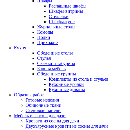
Шкафы
Распашные шкафы
Шкафы-витрины
Стеллажи
Шкафы-купе
Журнальные столы
Комоды
Полки
Прихожие
Кухня
Обеденные столы
Стулья
Скамьи и табуреты
Барная мебель
Обеденные группы
Комплекты из стола и стульев
Кухонные уголки
Кухонные диваны
Образцы работ
Готовые изделия
Обивочные ткани
Стеновые панели
Мебель из сосны для дачи
Кровати из сосны для дачи
Двухъярусные кровати из сосны для дачи