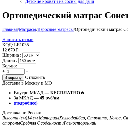
Детские кровати из сосны для дачи
Ортопедический матрас Соне
Главная
/
Матрасы
/
Взрослые матрасы
/
Ортопедический матрас С
Написать отзыв
КОД:
LE1035
12 670
Р
Ширина :
Длина :
Кол-во:
+
−
Отложить
В корзину
Доставка в Москву и МО
Внутри МКАД —
БЕСПЛАТНО🔥
За МКАД —
45 руб/км
(подробнее)
Доставка по России
Высота (см)
14 см
Материал
Холлофайбер, Струтто, Кокос, 
стороны
Средняя
Особенности
Разносторонний