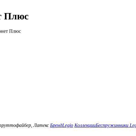
т Плюс
онет Плюс
Струттофайбер, Латекс
Бренд
Legio
Коллекции
Беспружинники Leg