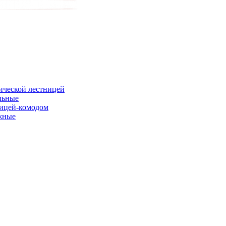
ической лестницей
льные
ницей-комодом
жные