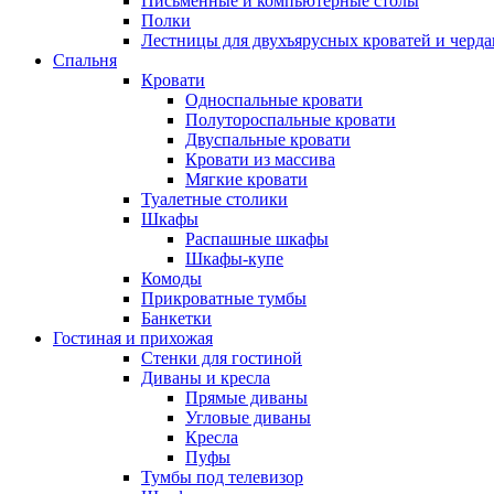
Письменные и компьютерные столы
Полки
Лестницы для двухъярусных кроватей и черда
Спальня
Кровати
Односпальные кровати
Полутороспальные кровати
Двуспальные кровати
Кровати из массива
Мягкие кровати
Туалетные столики
Шкафы
Распашные шкафы
Шкафы-купе
Комоды
Прикроватные тумбы
Банкетки
Гостиная и прихожая
Стенки для гостиной
Диваны и кресла
Прямые диваны
Угловые диваны
Кресла
Пуфы
Тумбы под телевизор