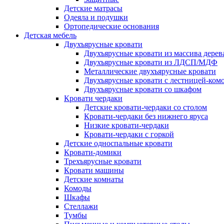
Детские матрасы
Одеяла и подушки
Ортопедические основания
Детская мебель
Двухъярусные кровати
Двухъярусные кровати из массива дерев
Двухъярусные кровати из ЛДСП/МДФ
Металлические двухъярусные кровати
Двухъярусные кровати с лестницей-ком
Двухъярусные кровати со шкафом
Кровати чердаки
Детские кровати-чердаки со столом
Кровати-чердаки без нижнего яруса
Низкие кровати-чердаки
Кровати-чердаки с горкой
Детские односпальные кровати
Кровати-домики
Трехъярусные кровати
Кровати машины
Детские комнаты
Комоды
Шкафы
Стеллажи
Тумбы