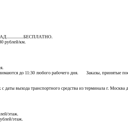
Д...............БЕСПЛАТНО.
 30 рублей/км.
я.
нимаются до 11:30 любого рабочего дня. Заказы, принятые посл
суток с даты выхода транспортного средства из терминала г. Москв
блей/этаж.
рублей/этаж.