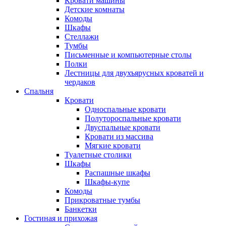
Кровати машины
Детские комнаты
Комоды
Шкафы
Стеллажи
Тумбы
Письменные и компьютерные столы
Полки
Лестницы для двухъярусных кроватей и
чердаков
Спальня
Кровати
Односпальные кровати
Полутороспальные кровати
Двуспальные кровати
Кровати из массива
Мягкие кровати
Туалетные столики
Шкафы
Распашные шкафы
Шкафы-купе
Комоды
Прикроватные тумбы
Банкетки
Гостиная и прихожая