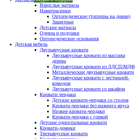
Взрослые матрасы
Наматрасники
Ортопедические (топперы на диван)
Защитные
Детские матрасы
Одеяла и подушки
Ортопедические основания
Детская мебель
Двухъярусные кровати
Двухъярусные кровати из массива
дерева
Двухъярусные кровати из ЛДСП/МДФ
Металлические двухъярусные кровати
Двухъярусные кровати с лестницей-
комодом
Двухъярусные кровати со шкафом
Кровати чердаки
Детские кровати-чердаки со столом
Кровати-чердаки без нижнего яруса
Низкие кровати-чердаки
Кровати-чердаки с горкой
Детские односпальные кровати
Кровати-домики
Трехъярусные кровати