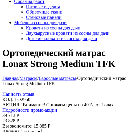
Образцы работ
Готовые изделия
Обивочные ткани
Стеновые панели
Мебель из сосны для дачи
Кровати из сосны для дачи
Двухъярусные кровати из сосны для дачи
Детские кровати из сосны для дачи
Ортопедический матрас
Lonax Strong Medium TFK
Главная
/
Матрасы
/
Взрослые матрасы
/
Ортопедический матрас
Lonax Strong Medium TFK
Написать отзыв
КОД:
LO2950
АКЦИЯ "Внимание! Снижаем цены на 40%" от Lonax
Подробности промо-акции
39 713
Р
23 828
Р
Вы экономите:
15 885
Р
Ширина :