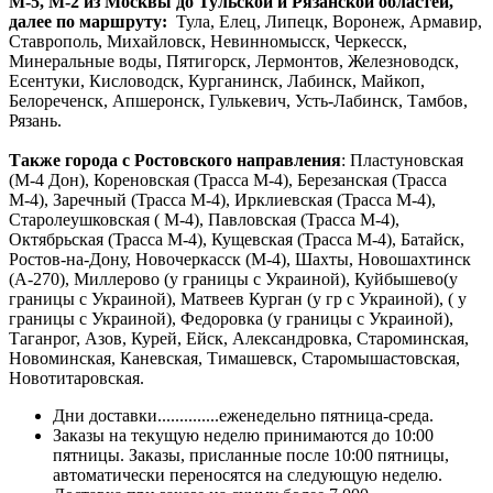
М-5, М-2 из Москвы до Тульской и Рязанской областей,
далее по маршруту:
Тула, Елец, Липецк, Воронеж, Армавир,
Ставрополь, Михайловск, Невинномысск, Черкесск,
Минеральные воды, Пятигорск, Лермонтов, Железноводск,
Есентуки, Кисловодск, Курганинск, Лабинск, Майкоп,
Белореченск, Апшеронск, Гулькевич, Усть-Лабинск, Тамбов,
Рязань.
Также города с Ростовского направления
: Пластуновская
(М-4 Дон), Кореновская (Трасса М-4), Березанская (Трасса
М-4), Заречный (Трасса М-4), Ирклиевская (Трасса М-4),
Старолеушковская ( М-4), Павловская (Трасса М-4),
Октябрьская (Трасса М-4), Кущевская (Трасса М-4), Батайск,
Ростов-на-Дону, Новочеркасск (М-4), Шахты, Новошахтинск
(А-270), Миллерово (у границы с Украиной), Куйбышево(у
границы с Украиной), Матвеев Курган (у гр с Украиной), ( у
границы с Украиной), Федоровка (у границы с Украиной),
Таганрог, Азов, Курей, Ейск, Александровка, Староминская,
Новоминская, Каневская, Тимашевск, Старомышастовская,
Новотитаровская.
Дни доставки..............еженедельно пятница-среда.
Заказы на текущую неделю принимаются до 10:00
пятницы. Заказы, присланные после 10:00 пятницы,
автоматически переносятся на следующую неделю.