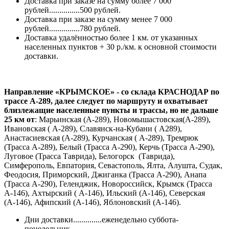
Доставка при заказе на сумму более 7 000
рублей...............500 рублей.
Доставка при заказе на сумму менее 7 000
рублей...............780 рублей.
Доставка удалённостью более 1 км. от указанных
населенных пунктов + 30 р./км. к основной стоимости
доставки.
Направление «КРЫМСКОЕ» - со склада КРАСНОДАР по
трассе А-289, далее следует по маршруту и охватывает
близлежащие населенные пункты и трассы, но не дальше
25 км от
: Марьинская (А-289), Новомышастовская(А-289),
Ивановская ( А-289), Славянск-на-Кубани ( А289),
Анастасиевская (А-289), Курчанская ( А-289), Тремрюк
(Трасса А-289), Белый (Трасса А-290), Керчь (Трасса А-290),
Луговое (Трасса Таврида), Белогорск (Таврида),
Симферополь, Евпатория, Севастополь, Ялта, Алушта, Судак,
Феодосия, Приморский, Джиганка (Трасса А-290), Анапа
(Трасса А-290), Геленджик, Новороссийск, Крымск (Трасса
А-146), Ахтырский ( А-146), Ильский (А-146), Северская
(А-146), Афипский (А-146), Яблоновский (А-146).
Дни доставки..............еженедельно суббота-
понедельник.