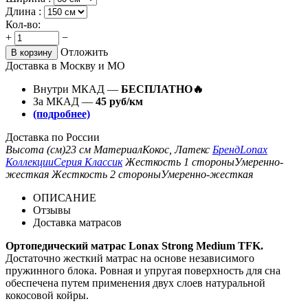
Длина :
Кол-во:
+
−
Отложить
В корзину
Доставка в Москву и МО
Внутри МКАД —
БЕСПЛАТНО🔥
За МКАД —
45 руб/км
(подробнее)
Доставка по России
Высота (см)
23 см
Материал
Кокос, Латекс
Бренд
Lonax
Коллекции
Серия Классик
Жесткость 1 стороны
Умеренно-
жесткая
Жесткость 2 стороны
Умеренно-жесткая
ОПИСАНИЕ
Отзывы
Доставка матрасов
Ортопедический матрас Lonax Strong Medium TFK.
Достаточно жесткий матрас на основе независимого
пружинного блока. Ровная и упругая поверхность для сна
обеспечена путем применения двух слоев натуральной
кокосовой койры.