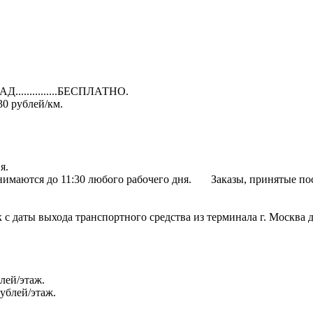
Д...............БЕСПЛАТНО.
 30 рублей/км.
я.
нимаются до 11:30 любого рабочего дня. Заказы, принятые посл
суток с даты выхода транспортного средства из терминала г. Москв
блей/этаж.
рублей/этаж.