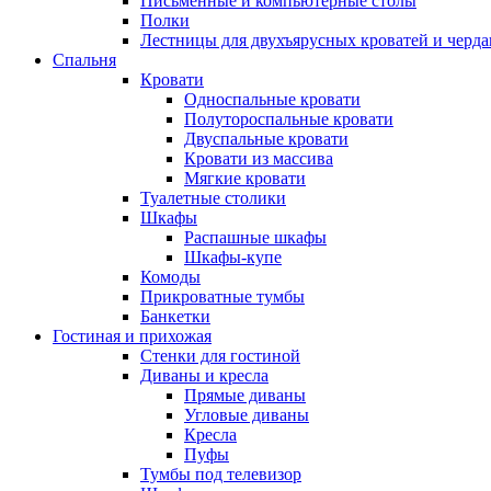
Письменные и компьютерные столы
Полки
Лестницы для двухъярусных кроватей и черда
Спальня
Кровати
Односпальные кровати
Полутороспальные кровати
Двуспальные кровати
Кровати из массива
Мягкие кровати
Туалетные столики
Шкафы
Распашные шкафы
Шкафы-купе
Комоды
Прикроватные тумбы
Банкетки
Гостиная и прихожая
Стенки для гостиной
Диваны и кресла
Прямые диваны
Угловые диваны
Кресла
Пуфы
Тумбы под телевизор