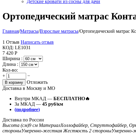
Детские кровати из сосны для дачи
Ортопедический матрас Конт
Главная
/
Матрасы
/
Взрослые матрасы
/
Ортопедический матрас К
1 Отзыв
Написать отзыв
КОД:
LE1031
7 420
Р
Ширина :
Длина :
Кол-во:
+
−
Отложить
В корзину
Доставка в Москву и МО
Внутри МКАД —
БЕСПЛАТНО🔥
За МКАД —
45 руб/км
(подробнее)
Доставка по России
Высота (см)
9 см
Материал
Холлофайбер, Струттофайбер, Орт
стороны
Умеренно-жесткая
Жесткость 2 стороны
Умеренно-