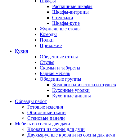
Шкафы
Распашные шкафы
Шкафы-витрины
Стеллажи
Шкафы-купе
Журнальные столы
Комоды
Полки
Прихожие
Кухня
Обеденные столы
Стулья
Скамьи и табуреты
Барная мебель
Обеденные группы
Комплекты из стола и стульев
Кухонные уголки
Кухонные диваны
Образцы работ
Готовые изделия
Обивочные ткани
Стеновые панели
Мебель из сосны для дачи
Кровати из сосны для дачи
Двухъярусные кровати из сосны для дачи