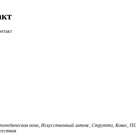
акт
онтакт
опедическая пена, Искусственный латекс, Струтто, Кокос, П
жесткая