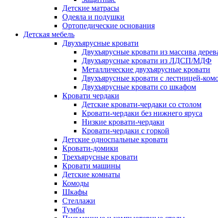
Детские матрасы
Одеяла и подушки
Ортопедические основания
Детская мебель
Двухъярусные кровати
Двухъярусные кровати из массива дерев
Двухъярусные кровати из ЛДСП/МДФ
Металлические двухъярусные кровати
Двухъярусные кровати с лестницей-ком
Двухъярусные кровати со шкафом
Кровати чердаки
Детские кровати-чердаки со столом
Кровати-чердаки без нижнего яруса
Низкие кровати-чердаки
Кровати-чердаки с горкой
Детские односпальные кровати
Кровати-домики
Трехъярусные кровати
Кровати машины
Детские комнаты
Комоды
Шкафы
Стеллажи
Тумбы