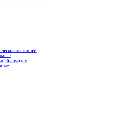
ической лестницей
льные
ницей-комодом
жные