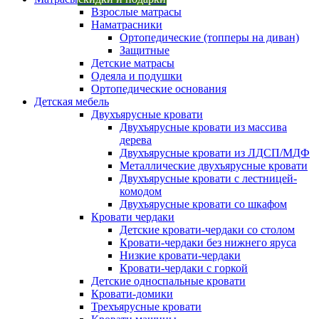
Взрослые матрасы
Наматрасники
Ортопедические (топперы на диван)
Защитные
Детские матрасы
Одеяла и подушки
Ортопедические основания
Детская мебель
Двухъярусные кровати
Двухъярусные кровати из массива
дерева
Двухъярусные кровати из ЛДСП/МДФ
Металлические двухъярусные кровати
Двухъярусные кровати с лестницей-
комодом
Двухъярусные кровати со шкафом
Кровати чердаки
Детские кровати-чердаки со столом
Кровати-чердаки без нижнего яруса
Низкие кровати-чердаки
Кровати-чердаки с горкой
Детские односпальные кровати
Кровати-домики
Трехъярусные кровати