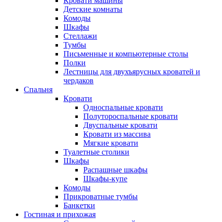
Кровати машины
Детские комнаты
Комоды
Шкафы
Стеллажи
Тумбы
Письменные и компьютерные столы
Полки
Лестницы для двухъярусных кроватей и
чердаков
Спальня
Кровати
Односпальные кровати
Полутороспальные кровати
Двуспальные кровати
Кровати из массива
Мягкие кровати
Туалетные столики
Шкафы
Распашные шкафы
Шкафы-купе
Комоды
Прикроватные тумбы
Банкетки
Гостиная и прихожая