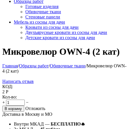
Образцы работ
Готовые изделия
Обивочные ткани
Стеновые панели
Мебель из сосны для дачи
Кровати из сосны для дачи
Двухъярусные кровати из сосны для дачи
Детские кровати из сосны для дачи
Микровелюр OWN-4 (2 кат)
Главная
/
Образцы работ
/
Обивочные ткани
/
Микровелюр OWN-
4 (2 кат)
Написать отзыв
КОД:
2
Р
Кол-во:
+
−
Отложить
В корзину
Доставка в Москву и МО
Внутри МКАД —
БЕСПЛАТНО🔥