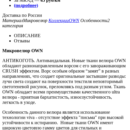
За МКАД —
45 руб/км
(подробнее)
Доставка по России
Материал
Микровелюр
Коллекции
OWN
Особенности
2
категория
ОПИСАНИЕ
Отзывы
Микровелюр OWN
АНТИКОГОТЬ. Антивандальная. Новые ткани велюра OWN
обладают разнонаправленным ворсом с его завораживающим
CRUSH эффектом. Ворс особым образом “замят” в разных
направлениях, что создает оригинальные застывшие разводы:
лучи света создают на поверхности текстиля неповторимый
светотеневой рисунок, преломляясь под разным углом. Ткань
OWN обладает всеми преимуществами качественного ultra
велюра - приятная бархатистость, износоустойчивость,
легкость в уходе.
Особенность данного велюра является использование
технологии viva - отсутствие эффекта "письма" при высокой
устойчивости к истиранию. Новые ткани OWN имеют
широкую цветовую гамму цветов для стильных и