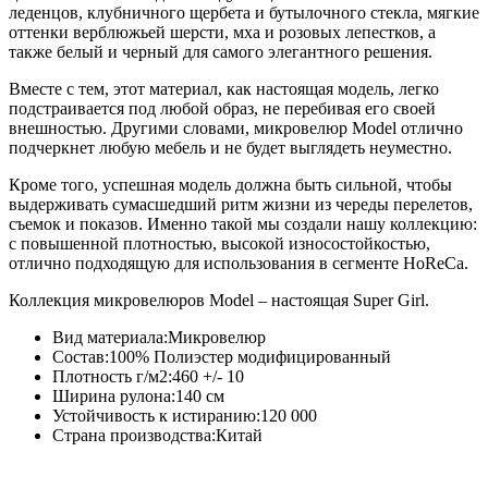
леденцов, клубничного щербета и бутылочного стекла, мягкие
оттенки верблюжьей шерсти, мха и розовых лепестков, а
также белый и черный для самого элегантного решения.
Вместе с тем, этот материал, как настоящая модель, легко
подстраивается под любой образ, не перебивая его своей
внешностью. Другими словами, микровелюр Model отлично
подчеркнет любую мебель и не будет выглядеть неуместно.
Кроме того, успешная модель должна быть сильной, чтобы
выдерживать сумасшедший ритм жизни из череды перелетов,
съемок и показов. Именно такой мы создали нашу коллекцию:
с повышенной плотностью, высокой износостойкостью,
отлично подходящую для использования в сегменте HoReCa.
Коллекция микровелюров Model – настоящая Super Girl.
Вид материала:Микровелюр
Состав:100% Полиэстер модифицированный
Плотность г/м2:460 +/- 10
Ширина рулона:140 см
Устойчивость к истиранию:120 000
Страна производства:Китай