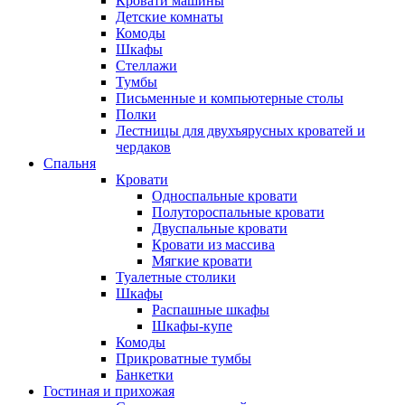
Кровати машины
Детские комнаты
Комоды
Шкафы
Стеллажи
Тумбы
Письменные и компьютерные столы
Полки
Лестницы для двухъярусных кроватей и
чердаков
Спальня
Кровати
Односпальные кровати
Полутороспальные кровати
Двуспальные кровати
Кровати из массива
Мягкие кровати
Туалетные столики
Шкафы
Распашные шкафы
Шкафы-купе
Комоды
Прикроватные тумбы
Банкетки
Гостиная и прихожая