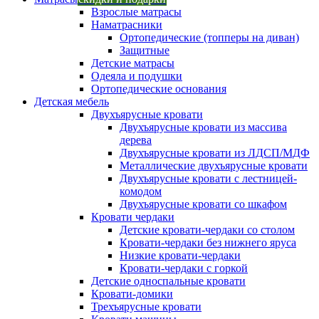
Взрослые матрасы
Наматрасники
Ортопедические (топперы на диван)
Защитные
Детские матрасы
Одеяла и подушки
Ортопедические основания
Детская мебель
Двухъярусные кровати
Двухъярусные кровати из массива
дерева
Двухъярусные кровати из ЛДСП/МДФ
Металлические двухъярусные кровати
Двухъярусные кровати с лестницей-
комодом
Двухъярусные кровати со шкафом
Кровати чердаки
Детские кровати-чердаки со столом
Кровати-чердаки без нижнего яруса
Низкие кровати-чердаки
Кровати-чердаки с горкой
Детские односпальные кровати
Кровати-домики
Трехъярусные кровати