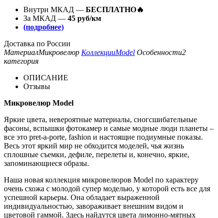
Внутри МКАД —
БЕСПЛАТНО🔥
За МКАД —
45 руб/км
(подробнее)
Доставка по России
Материал
Микровелюр
Коллекции
Model
Особенности
2
категория
ОПИСАНИЕ
Отзывы
Микровелюр Model
Яркие цвета, невероятные материалы, сногсшибательные
фасоны, вспышки фотокамер и самые модные люди планеты –
все это pret-a-porte, fashion и настоящие подиумные показы.
Весь этот яркий мир не обходится моделей, чья жизнь
сплошные съемки, дефиле, перелеты и, конечно, яркие,
запоминающиеся образы.
Наша новая коллекция микровелюров Model по характеру
очень схожа с молодой супер моделью, у которой есть все для
успешной карьеры. Она обладает выраженной
индивидуальностью, завораживает внешним видом и
цветовой гаммой. Здесь найдутся цвета лимонно-мятных