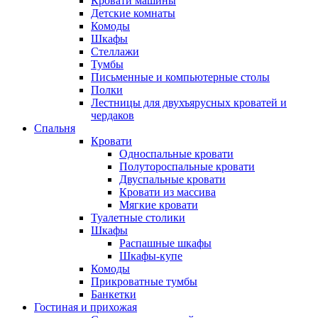
Кровати машины
Детские комнаты
Комоды
Шкафы
Стеллажи
Тумбы
Письменные и компьютерные столы
Полки
Лестницы для двухъярусных кроватей и
чердаков
Спальня
Кровати
Односпальные кровати
Полутороспальные кровати
Двуспальные кровати
Кровати из массива
Мягкие кровати
Туалетные столики
Шкафы
Распашные шкафы
Шкафы-купе
Комоды
Прикроватные тумбы
Банкетки
Гостиная и прихожая