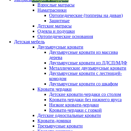
Взрослые матрасы
Наматрасники
Ортопедические (топперы на диван)
Защитные
Детские матрасы
Одеяла и подушки
Ортопедические основания
Детская мебель
Двухъярусные кровати
Двухъярусные кровати из массива
дерева
Двухъярусные кровати из ЛДСП/МДФ
Металлические двухъярусные кровати
Двухъярусные кровати с лестницей-
комодом
Двухъярусные кровати со шкафом
Кровати чердаки
Детские кровати-чердаки со столом
Кровати-чердаки без нижнего яруса
Низкие кровати-чердаки
Кровати-чердаки с горкой
Детские односпальные кровати
Кровати-домики
Трехъярусные кровати