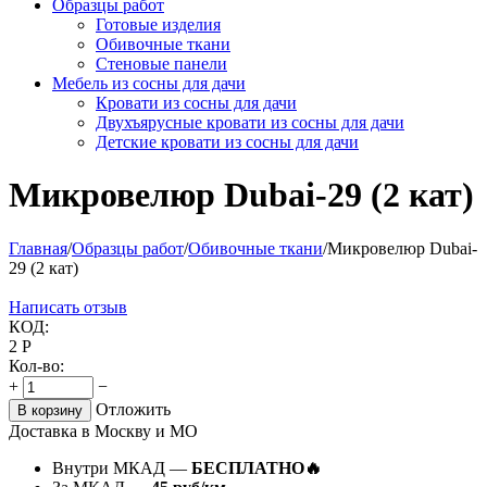
Образцы работ
Готовые изделия
Обивочные ткани
Стеновые панели
Мебель из сосны для дачи
Кровати из сосны для дачи
Двухъярусные кровати из сосны для дачи
Детские кровати из сосны для дачи
Микровелюр Dubai-29 (2 кат)
Главная
/
Образцы работ
/
Обивочные ткани
/
Микровелюр Dubai-
29 (2 кат)
Написать отзыв
КОД:
2
Р
Кол-во:
+
−
Отложить
В корзину
Доставка в Москву и МО
Внутри МКАД —
БЕСПЛАТНО🔥