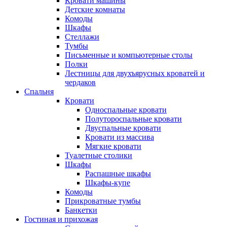
Кровати машины
Детские комнаты
Комоды
Шкафы
Стеллажи
Тумбы
Письменные и компьютерные столы
Полки
Лестницы для двухъярусных кроватей и
чердаков
Спальня
Кровати
Односпальные кровати
Полутороспальные кровати
Двуспальные кровати
Кровати из массива
Мягкие кровати
Туалетные столики
Шкафы
Распашные шкафы
Шкафы-купе
Комоды
Прикроватные тумбы
Банкетки
Гостиная и прихожая