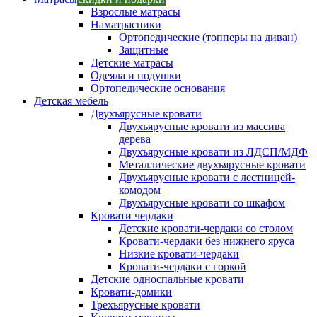
Взрослые матрасы
Наматрасники
Ортопедические (топперы на диван)
Защитные
Детские матрасы
Одеяла и подушки
Ортопедические основания
Детская мебель
Двухъярусные кровати
Двухъярусные кровати из массива
дерева
Двухъярусные кровати из ЛДСП/МДФ
Металлические двухъярусные кровати
Двухъярусные кровати с лестницей-
комодом
Двухъярусные кровати со шкафом
Кровати чердаки
Детские кровати-чердаки со столом
Кровати-чердаки без нижнего яруса
Низкие кровати-чердаки
Кровати-чердаки с горкой
Детские односпальные кровати
Кровати-домики
Трехъярусные кровати