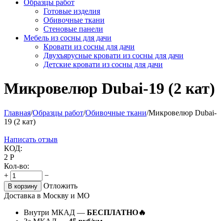
Образцы работ
Готовые изделия
Обивочные ткани
Стеновые панели
Мебель из сосны для дачи
Кровати из сосны для дачи
Двухъярусные кровати из сосны для дачи
Детские кровати из сосны для дачи
Микровелюр Dubai-19 (2 кат)
Главная
/
Образцы работ
/
Обивочные ткани
/
Микровелюр Dubai-
19 (2 кат)
Написать отзыв
КОД:
2
Р
Кол-во:
+
−
Отложить
В корзину
Доставка в Москву и МО
Внутри МКАД —
БЕСПЛАТНО🔥