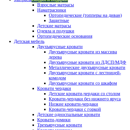
Взрослые матрасы
Наматрасники
Ортопедические (топперы на диван)
Защитные
Детские матрасы
Одеяла и подушки
Ортопедические основания
Детская мебель
Двухъярусные кровати
Двухъярусные кровати из массива
дерева
Двухъярусные кровати из ЛДСП/МДФ
Металлические двухъярусные кровати
Двухъярусные кровати с лестницей-
комодом
Двухъярусные кровати со шкафом
Кровати чердаки
Детские кровати-чердаки со столом
Кровати-чердаки без нижнего яруса
Низкие кровати-чердаки
Кровати-чердаки с горкой
Детские односпальные кровати
Кровати-домики
Трехъярусные кровати