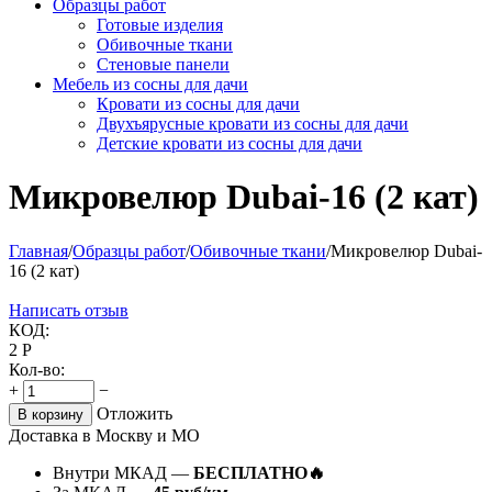
Образцы работ
Готовые изделия
Обивочные ткани
Стеновые панели
Мебель из сосны для дачи
Кровати из сосны для дачи
Двухъярусные кровати из сосны для дачи
Детские кровати из сосны для дачи
Микровелюр Dubai-16 (2 кат)
Главная
/
Образцы работ
/
Обивочные ткани
/
Микровелюр Dubai-
16 (2 кат)
Написать отзыв
КОД:
2
Р
Кол-во:
+
−
Отложить
В корзину
Доставка в Москву и МО
Внутри МКАД —
БЕСПЛАТНО🔥