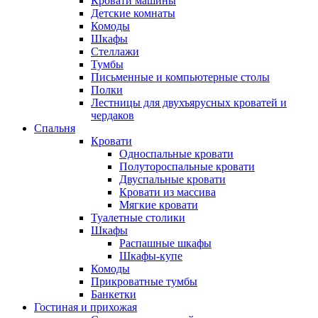
Кровати машины
Детские комнаты
Комоды
Шкафы
Стеллажи
Тумбы
Письменные и компьютерные столы
Полки
Лестницы для двухъярусных кроватей и
чердаков
Спальня
Кровати
Односпальные кровати
Полутороспальные кровати
Двуспальные кровати
Кровати из массива
Мягкие кровати
Туалетные столики
Шкафы
Распашные шкафы
Шкафы-купе
Комоды
Прикроватные тумбы
Банкетки
Гостиная и прихожая