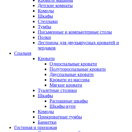
Кровати машины
Детские комнаты
Комоды
Шкафы
Стеллажи
Тумбы
Письменные и компьютерные столы
Полки
Лестницы для двухъярусных кроватей и
чердаков
Спальня
Кровати
Односпальные кровати
Полутороспальные кровати
Двуспальные кровати
Кровати из массива
Мягкие кровати
Туалетные столики
Шкафы
Распашные шкафы
Шкафы-купе
Комоды
Прикроватные тумбы
Банкетки
Гостиная и прихожая