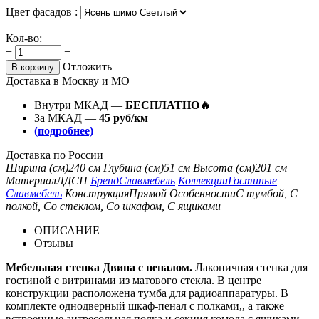
Цвет фасадов :
Кол-во:
+
−
Отложить
В корзину
Доставка в Москву и МО
Внутри МКАД —
БЕСПЛАТНО🔥
За МКАД —
45 руб/км
(подробнее)
Доставка по России
Ширина (см)
240 см
Глубина (см)
51 см
Высота (см)
201 см
Материал
ЛДСП
Бренд
Славмебель
Коллекции
Гостиные
Славмебель
Конструкция
Прямой
Особенности
С тумбой, С
полкой, Со стеклом, Со шкафом, С ящиками
ОПИСАНИЕ
Отзывы
Мебельная стенка Двина с пеналом.
Лаконичная стенка для
гостиной с витринами из матового стекла. В центре
конструкции расположена тумба для радиоаппаратуры. В
комплекте однодверный шкаф-пенал с полками,, а также
встроенные антресольная полка и секция комода с ящиками.