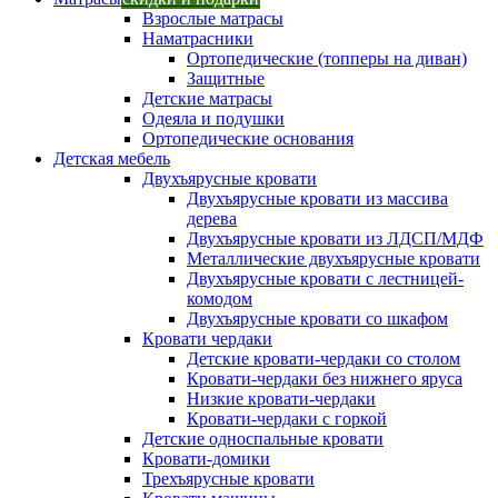
Взрослые матрасы
Наматрасники
Ортопедические (топперы на диван)
Защитные
Детские матрасы
Одеяла и подушки
Ортопедические основания
Детская мебель
Двухъярусные кровати
Двухъярусные кровати из массива
дерева
Двухъярусные кровати из ЛДСП/МДФ
Металлические двухъярусные кровати
Двухъярусные кровати с лестницей-
комодом
Двухъярусные кровати со шкафом
Кровати чердаки
Детские кровати-чердаки со столом
Кровати-чердаки без нижнего яруса
Низкие кровати-чердаки
Кровати-чердаки с горкой
Детские односпальные кровати
Кровати-домики
Трехъярусные кровати