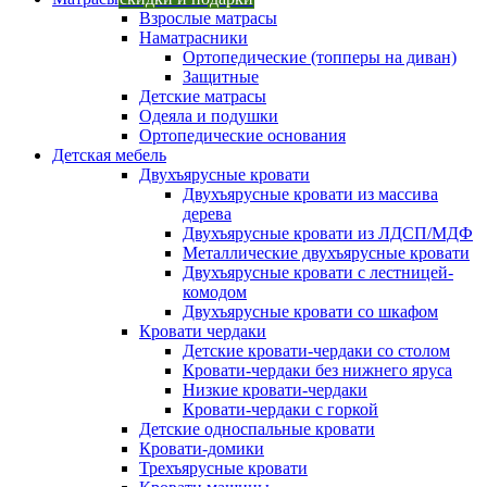
Взрослые матрасы
Наматрасники
Ортопедические (топперы на диван)
Защитные
Детские матрасы
Одеяла и подушки
Ортопедические основания
Детская мебель
Двухъярусные кровати
Двухъярусные кровати из массива
дерева
Двухъярусные кровати из ЛДСП/МДФ
Металлические двухъярусные кровати
Двухъярусные кровати с лестницей-
комодом
Двухъярусные кровати со шкафом
Кровати чердаки
Детские кровати-чердаки со столом
Кровати-чердаки без нижнего яруса
Низкие кровати-чердаки
Кровати-чердаки с горкой
Детские односпальные кровати
Кровати-домики
Трехъярусные кровати