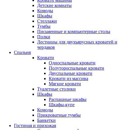
Кровати машины
Детские комнаты
Комоды
Шкафы
Стеллажи
Тумбы
Письменные и компьютерные столы
Полки
Лестницы для двухъярусных кроватей и
чердаков
Спальня
Кровати
Односпальные кровати
Полутороспальные кровати
Двуспальные кровати
Кровати из массива
Мягкие кровати
Туалетные столики
Шкафы
Распашные шкафы
Шкафы-купе
Комоды
Прикроватные тумбы
Банкетки
Гостиная и прихожая