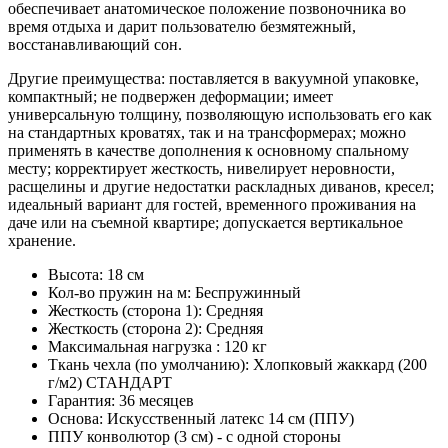
обеспечивает анатомическое положение позвоночника во
время отдыха и дарит пользователю безмятежный,
восстанавливающий сон.
Другие преимущества: поставляется в вакуумной упаковке,
компактный; не подвержен деформации; имеет
универсальную толщину, позволяющую использовать его как
на стандартных кроватях, так и на трансформерах; можно
применять в качестве дополнения к основному спальному
месту; корректирует жесткость, нивелирует неровности,
расщелины и другие недостатки раскладных диванов, кресел;
идеальный вариант для гостей, временного проживания на
даче или на съемной квартире; допускается вертикальное
хранение.
Высота: 18 см
Кол-во пружин на м: Беспружинный
Жесткость (сторона 1): Средняя
Жесткость (сторона 2): Средняя
Максимальная нагрузка : 120 кг
Ткань чехла (по умолчанию): Хлопковый жаккард (200
г/м2) СТАНДАРТ
Гарантия: 36 месяцев
Основа: Искусственный латекс 14 см (ППУ)
ППУ конволютор (3 см) - с одной стороны