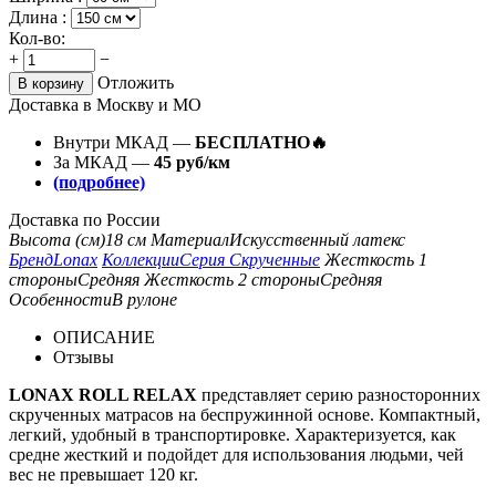
Длина :
Кол-во:
+
−
Отложить
В корзину
Доставка в Москву и МО
Внутри МКАД —
БЕСПЛАТНО🔥
За МКАД —
45 руб/км
(подробнее)
Доставка по России
Высота (см)
18 см
Материал
Искусственный латекс
Бренд
Lonax
Коллекции
Серия Скрученные
Жесткость 1
стороны
Средняя
Жесткость 2 стороны
Средняя
Особенности
В рулоне
ОПИСАНИЕ
Отзывы
LONAX ROLL RELAX
представляет серию разносторонних
скрученных матрасов на беспружинной основе. Компактный,
легкий, удобный в транспортировке. Характеризуется, как
средне жесткий и подойдет для использования людьми, чей
вес не превышает 120 кг.