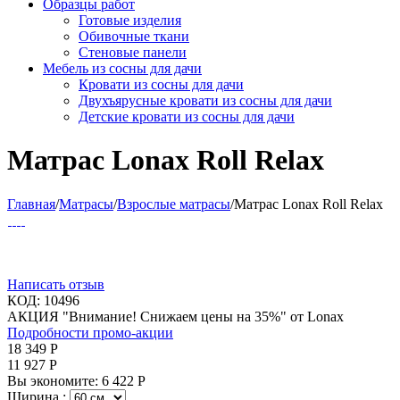
Образцы работ
Готовые изделия
Обивочные ткани
Стеновые панели
Мебель из сосны для дачи
Кровати из сосны для дачи
Двухъярусные кровати из сосны для дачи
Детские кровати из сосны для дачи
Матрас Lonax Roll Relax
Главная
/
Матрасы
/
Взрослые матрасы
/
Матрас Lonax Roll Relax
Написать отзыв
КОД:
10496
АКЦИЯ "Внимание! Снижаем цены на 35%" от Lonax
Подробности промо-акции
18 349
Р
11 927
Р
Вы экономите:
6 422
Р
Ширина :