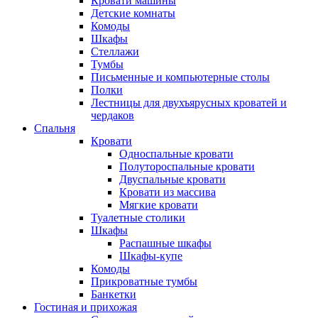
Кровати машины
Детские комнаты
Комоды
Шкафы
Стеллажи
Тумбы
Письменные и компьютерные столы
Полки
Лестницы для двухъярусных кроватей и
чердаков
Спальня
Кровати
Односпальные кровати
Полутороспальные кровати
Двуспальные кровати
Кровати из массива
Мягкие кровати
Туалетные столики
Шкафы
Распашные шкафы
Шкафы-купе
Комоды
Прикроватные тумбы
Банкетки
Гостиная и прихожая