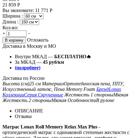
21 859
Р
Вы экономите:
11 771
Р
Ширина :
Длина :
Кол-во:
+
−
Отложить
В корзину
Доставка в Москву и МО
Внутри МКАД —
БЕСПЛАТНО🔥
За МКАД —
45 руб/км
(подробнее)
Доставка по России
Высота (см)
25 см
Материал
Ортопедическая пена, ППУ,
Искусственный латекс, Пена Memory Foam
Бренд
Lonax
Коллекции
Серия Скрученные
Жесткость 1 стороны
Мягкая
Жесткость 2 стороны
Мягкая
Особенности
В рулоне
ОПИСАНИЕ
Отзывы
Матрас Lonax Roll Memory Relax Max Plus
-
ортопедический матрас с одинаковой степенью жесткости с
обеих сторон. Для тех, кто ценит мягкость, комфорт и