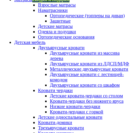
Взрослые матрасы
Наматрасники
Ортопедические (топперы на диван)
Защитные
Детские матрасы
Одеяла и подушки
Ортопедические основания
Детская мебель
Двухъярусные кровати
Двухъярусные кровати из массива
дерева
Двухъярусные кровати из ЛДСП/МДФ
Металлические двухъярусные кровати
Двухъярусные кровати с лестницей-
комодом
Двухъярусные кровати со шкафом
Кровати чердаки
Детские кровати-чердаки со столом
Кровати-чердаки без нижнего яруса
Низкие кровати-чердаки
Кровати-чердаки с горкой
Детские односпальные кровати
Кровати-домики
Трехъярусные кровати