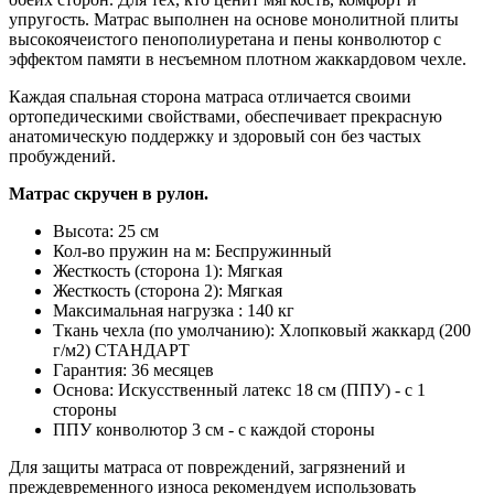
упругость. Матрас выполнен на основе монолитной плиты
высокоячеистого пенополиуретана и пены конволютор с
эффектом памяти в несъемном плотном жаккардовом чехле.
Каждая спальная сторона матраса отличается своими
ортопедическими свойствами, обеспечивает прекрасную
анатомическую поддержку и здоровый сон без частых
пробуждений.
Матрас скручен в рулон.
Высота: 25 см
Кол-во пружин на м: Беспружинный
Жесткость (сторона 1): Мягкая
Жесткость (сторона 2): Мягкая
Максимальная нагрузка : 140 кг
Ткань чехла (по умолчанию): Хлопковый жаккард (200
г/м2) СТАНДАРТ
Гарантия: 36 месяцев
Основа: Искусственный латекс 18 см (ППУ) - с 1
стороны
ППУ конволютор 3 см - с каждой стороны
Для защиты матраса от повреждений, загрязнений и
преждевременного износа рекомендуем использовать