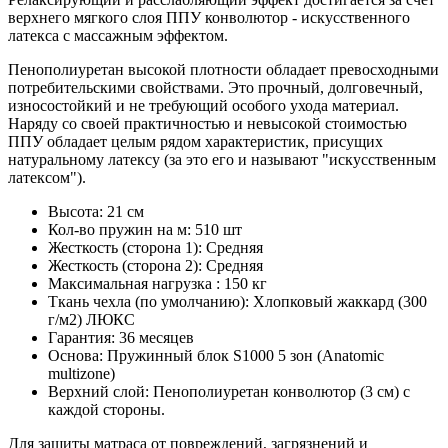
верхнего мягкого слоя ППУ конволютор - искусственного
латекса с массажным эффектом.
Пенополиуретан высокой плотности обладает превосходными
потребительскими свойствами. Это прочный, долговечный,
износостойкий и не требующий особого ухода материал.
Наряду со своей практичностью и невысокой стоимостью
ППУ обладает целым рядом характеристик, присущих
натуральному латексу (за это его и называют "искусственным
латексом").
Высота: 21 см
Кол-во пружин на м: 510 шт
Жесткость (сторона 1): Средняя
Жесткость (сторона 2): Средняя
Максимальная нагрузка : 150 кг
Ткань чехла (по умолчанию): Хлопковый жаккард (300
г/м2) ЛЮКС
Гарантия: 36 месяцев
Основа: Пружинный блок S1000 5 зон (Anatomic
multizone)
Верхний слой: Пенополиуретан конволютор (3 см) с
каждой стороны.
Для защиты матраса от повреждений, загрязнений и