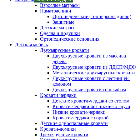
Взрослые матрасы
Наматрасники
Ортопедические (топперы на диван)
Защитные
Детские матрасы
Одеяла и подушки
Ортопедические основания
Детская мебель
Двухъярусные кровати
Двухъярусные кровати из массива
дерева
Двухъярусные кровати из ЛДСП/МДФ
Металлические двухъярусные кровати
Двухъярусные кровати с лестницей-
комодом
Двухъярусные кровати со шкафом
Кровати чердаки
Детские кровати-чердаки со столом
Кровати-чердаки без нижнего яруса
Низкие кровати-чердаки
Кровати-чердаки с горкой
Детские односпальные кровати
Кровати-домики
Трехъярусные кровати