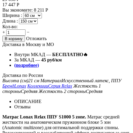
17 447
Р
Вы экономите:
8 211
Р
Ширина :
Длина :
Кол-во:
+
−
Отложить
В корзину
Доставка в Москву и МО
Внутри МКАД —
БЕСПЛАТНО🔥
За МКАД —
45 руб/км
(подробнее)
Доставка по России
Высота (см)
21 см
Материал
Искусственный латекс, ППУ
Бренд
Lonax
Коллекции
Серия Relax
Жесткость 1
стороны
Средняя
Жесткость 2 стороны
Средняя
ОПИСАНИЕ
Отзывы
Матрас Lonax Relax ППУ S1000 5 zone.
Матрас средней
жесткости на анатомическом пружинном блоке 5 зон
(Anatomic multizone) для оптимальной поддержки спины.
Релаксирующий и расслабляющий эффект достигается за счет