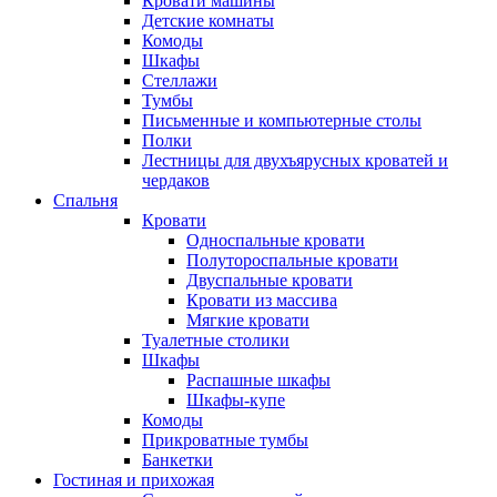
Кровати машины
Детские комнаты
Комоды
Шкафы
Стеллажи
Тумбы
Письменные и компьютерные столы
Полки
Лестницы для двухъярусных кроватей и
чердаков
Спальня
Кровати
Односпальные кровати
Полутороспальные кровати
Двуспальные кровати
Кровати из массива
Мягкие кровати
Туалетные столики
Шкафы
Распашные шкафы
Шкафы-купе
Комоды
Прикроватные тумбы
Банкетки
Гостиная и прихожая