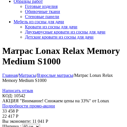
Образцы работ
Готовые изделия
Обивочные ткани
Стеновые панели
Мебель из сосны для дачи
Кровати из сосны для дачи
Двухъярусные кровати из сосны для дачи
Детские кровати из сосны для дачи
Матрас Lonax Relax Memory
Medium S1000
Главная
/
Матрасы
/
Взрослые матрасы
/
Матрас Lonax Relax
Memory Medium S1000
Написать отзыв
КОД:
10542
АКЦИЯ "Внимание! Снижаем цены на 33%" от Lonax
Подробности промо-акции
33 458
Р
22 417
Р
Вы экономите:
11 041
Р
Ширина :