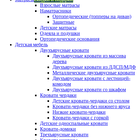
Взрослые матрасы
Наматрасники
Ортопедические (топперы на диван)
Защитные
Детские матрасы
Одеяла и подушки
Ортопедические основания
Детская мебель
Двухъярусные кровати
Двухъярусные кровати из массива
дерева
Двухъярусные кровати из ЛДСП/МДФ
Металлические двухъярусные кровати
Двухъярусные кровати с лестницей-
комодом
Двухъярусные кровати со шкафом
Кровати чердаки
Детские кровати-чердаки со столом
Кровати-чердаки без нижнего яруса
Низкие кровати-чердаки
Кровати-чердаки с горкой
Детские односпальные кровати
Кровати-домики
Трехъярусные кровати