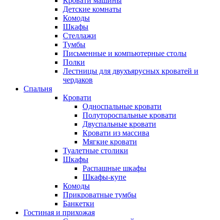
Кровати машины
Детские комнаты
Комоды
Шкафы
Стеллажи
Тумбы
Письменные и компьютерные столы
Полки
Лестницы для двухъярусных кроватей и
чердаков
Спальня
Кровати
Односпальные кровати
Полутороспальные кровати
Двуспальные кровати
Кровати из массива
Мягкие кровати
Туалетные столики
Шкафы
Распашные шкафы
Шкафы-купе
Комоды
Прикроватные тумбы
Банкетки
Гостиная и прихожая