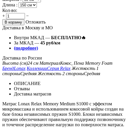
Длина :
Кол-во:
+
−
Отложить
В корзину
Доставка в Москву и МО
Внутри МКАД —
БЕСПЛАТНО🔥
За МКАД —
45 руб/км
(подробнее)
Доставка по России
Высота (см)
24 см
Материал
Кокос, Пена Memory Foam
Бренд
Lonax
Коллекции
Серия Relax
Жесткость 1
стороны
Средняя
Жесткость 2 стороны
Средняя
ОПИСАНИЕ
Отзывы
Доставка матрасов
Матрас Lonax Relax Memory Medium S1000 с эффектом
микромассажа и использованием кокосовой койры создан на
базе блока независимых пружин S1000. Блоки независимых
пружин обеспечивают правильную поддержку позвоночнику
и точечное распределение нагрузки по поверхности матраса.