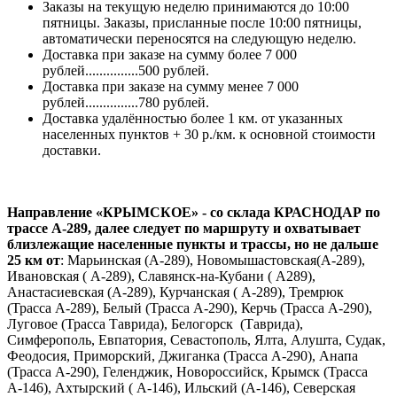
Заказы на текущую неделю принимаются до 10:00
пятницы. Заказы, присланные после 10:00 пятницы,
автоматически переносятся на следующую неделю.
Доставка при заказе на сумму более 7 000
рублей...............500 рублей.
Доставка при заказе на сумму менее 7 000
рублей...............780 рублей.
Доставка удалённостью более 1 км. от указанных
населенных пунктов + 30 р./км. к основной стоимости
доставки.
Направление «КРЫМСКОЕ» - со склада КРАСНОДАР по
трассе А-289, далее следует по маршруту и охватывает
близлежащие населенные пункты и трассы, но не дальше
25 км от
: Марьинская (А-289), Новомышастовская(А-289),
Ивановская ( А-289), Славянск-на-Кубани ( А289),
Анастасиевская (А-289), Курчанская ( А-289), Тремрюк
(Трасса А-289), Белый (Трасса А-290), Керчь (Трасса А-290),
Луговое (Трасса Таврида), Белогорск (Таврида),
Симферополь, Евпатория, Севастополь, Ялта, Алушта, Судак,
Феодосия, Приморский, Джиганка (Трасса А-290), Анапа
(Трасса А-290), Геленджик, Новороссийск, Крымск (Трасса
А-146), Ахтырский ( А-146), Ильский (А-146), Северская