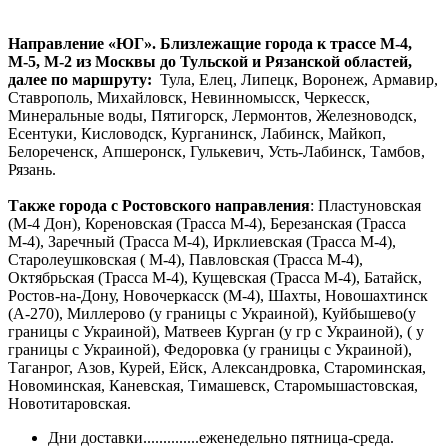
Направление «ЮГ». Близлежащие города к трассе М-4,
М-5, М-2 из Москвы до Тульской и Рязанской областей,
далее по маршруту:
Тула, Елец, Липецк, Воронеж, Армавир,
Ставрополь, Михайловск, Невинномысск, Черкесск,
Минеральные воды, Пятигорск, Лермонтов, Железноводск,
Есентуки, Кисловодск, Курганинск, Лабинск, Майкоп,
Белореченск, Апшеронск, Гулькевич, Усть-Лабинск, Тамбов,
Рязань.
Также города с Ростовского направления
: Пластуновская
(М-4 Дон), Кореновская (Трасса М-4), Березанская (Трасса
М-4), Заречный (Трасса М-4), Ирклиевская (Трасса М-4),
Старолеушковская ( М-4), Павловская (Трасса М-4),
Октябрьская (Трасса М-4), Кущевская (Трасса М-4), Батайск,
Ростов-на-Дону, Новочеркасск (М-4), Шахты, Новошахтинск
(А-270), Миллерово (у границы с Украиной), Куйбышево(у
границы с Украиной), Матвеев Курган (у гр с Украиной), ( у
границы с Украиной), Федоровка (у границы с Украиной),
Таганрог, Азов, Курей, Ейск, Александровка, Староминская,
Новоминская, Каневская, Тимашевск, Старомышастовская,
Новотитаровская.
Дни доставки..............еженедельно пятница-среда.