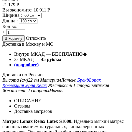
21 179
Р
Вы экономите:
10 911
Р
Ширина :
Длина :
Кол-во:
+
−
Отложить
В корзину
Доставка в Москву и МО
Внутри МКАД —
БЕСПЛАТНО🔥
За МКАД —
45 руб/км
(подробнее)
Доставка по России
Высота (см)
22 см
Материал
Латекс
Бренд
Lonax
Коллекции
Серия Relax
Жесткость 1 стороны
Мягкая
Жесткость 2 стороны
Мягкая
ОПИСАНИЕ
Отзывы
Доставка матрасов
Матрас Lonax Relax Latex S1000.
Идеально мягкий матрас
с использованием натуральных, гипоаллергенных
материалов. Это отличный выбор для максимально