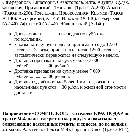
Симферополь, Евпатория, Севастополь, Ялта, Алушта, Судак,
Феодосия, Приморский, Джиганка (Трасса А-290), Анапа
(Трасса А-290), Геленджик, Новороссийск, Крымск (Трасса
А-146), Ахтырский ( А-146), Ильский (А-146), Северская
(А-146), Афипский (А-146), Яблоновский (А-146).
Дни доставки..............еженедельно суббота-
понедельник.
Заказы на текущую неделю принимаются до 12:00
четверга. Заказы, присланные после 12:00 четверга,
автоматически переносятся на следующую неделю.
Доставка при заказе на сумму более 7 000
рублей...............300 рублей.
Доставка при заказе на сумму менее 7 000
рублей...............500 рублей.
Доставка удалённостью более 1 км. от указанных
населенных пунктов + 30 р./км. к основной стоимости
доставки.
Направление «СОЧИНСКОЕ» - со склада КРАСНОДАР по
трассе М-4, далее следует по маршруту и охватывает
близлежащие населенные пункты и трассы, но не дальше
25 км от
: Адыгейск (Трасса М-4), Горячий Ключ (Трасса М-4),