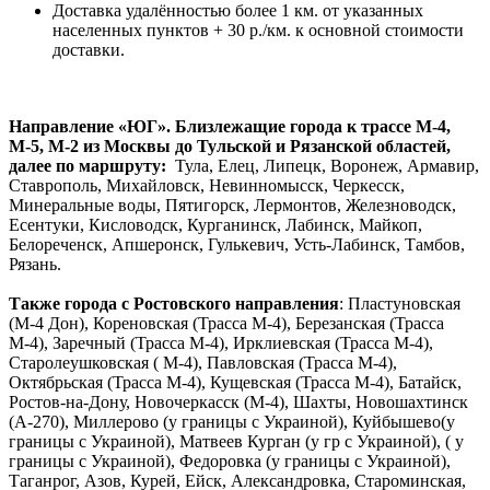
Доставка удалённостью более 1 км. от указанных
населенных пунктов + 30 р./км. к основной стоимости
доставки.
Направление «ЮГ». Близлежащие города к трассе М-4,
М-5, М-2 из Москвы до Тульской и Рязанской областей,
далее по маршруту:
Тула, Елец, Липецк, Воронеж, Армавир,
Ставрополь, Михайловск, Невинномысск, Черкесск,
Минеральные воды, Пятигорск, Лермонтов, Железноводск,
Есентуки, Кисловодск, Курганинск, Лабинск, Майкоп,
Белореченск, Апшеронск, Гулькевич, Усть-Лабинск, Тамбов,
Рязань.
Также города с Ростовского направления
: Пластуновская
(М-4 Дон), Кореновская (Трасса М-4), Березанская (Трасса
М-4), Заречный (Трасса М-4), Ирклиевская (Трасса М-4),
Старолеушковская ( М-4), Павловская (Трасса М-4),
Октябрьская (Трасса М-4), Кущевская (Трасса М-4), Батайск,
Ростов-на-Дону, Новочеркасск (М-4), Шахты, Новошахтинск
(А-270), Миллерово (у границы с Украиной), Куйбышево(у
границы с Украиной), Матвеев Курган (у гр с Украиной), ( у
границы с Украиной), Федоровка (у границы с Украиной),
Таганрог, Азов, Курей, Ейск, Александровка, Староминская,