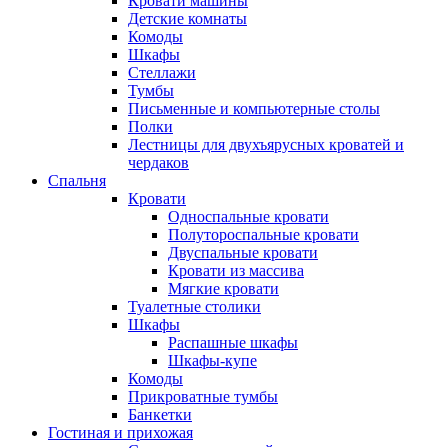
Кровати машины
Детские комнаты
Комоды
Шкафы
Стеллажи
Тумбы
Письменные и компьютерные столы
Полки
Лестницы для двухъярусных кроватей и
чердаков
Спальня
Кровати
Односпальные кровати
Полутороспальные кровати
Двуспальные кровати
Кровати из массива
Мягкие кровати
Туалетные столики
Шкафы
Распашные шкафы
Шкафы-купе
Комоды
Прикроватные тумбы
Банкетки
Гостиная и прихожая