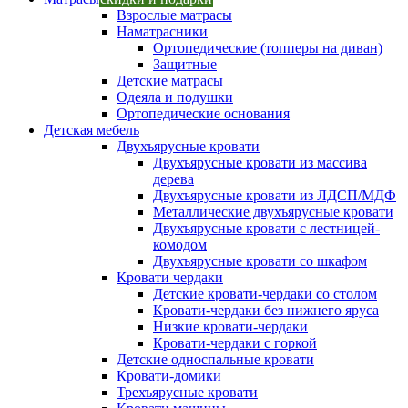
Взрослые матрасы
Наматрасники
Ортопедические (топперы на диван)
Защитные
Детские матрасы
Одеяла и подушки
Ортопедические основания
Детская мебель
Двухъярусные кровати
Двухъярусные кровати из массива
дерева
Двухъярусные кровати из ЛДСП/МДФ
Металлические двухъярусные кровати
Двухъярусные кровати с лестницей-
комодом
Двухъярусные кровати со шкафом
Кровати чердаки
Детские кровати-чердаки со столом
Кровати-чердаки без нижнего яруса
Низкие кровати-чердаки
Кровати-чердаки с горкой
Детские односпальные кровати
Кровати-домики
Трехъярусные кровати