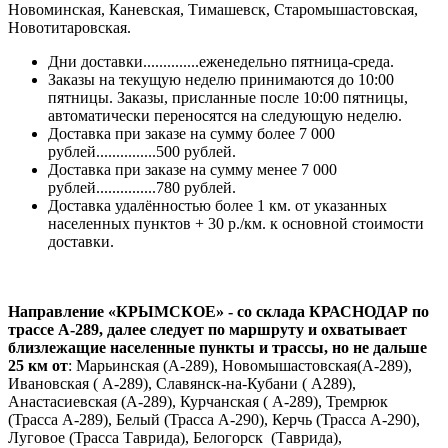
Новоминская, Каневская, Тимашевск, Старомышастовская,
Новотитаровская.
Дни доставки..............еженедельно пятница-среда.
Заказы на текущую неделю принимаются до 10:00
пятницы. Заказы, присланные после 10:00 пятницы,
автоматически переносятся на следующую неделю.
Доставка при заказе на сумму более 7 000
рублей...............500 рублей.
Доставка при заказе на сумму менее 7 000
рублей...............780 рублей.
Доставка удалённостью более 1 км. от указанных
населенных пунктов + 30 р./км. к основной стоимости
доставки.
Направление «КРЫМСКОЕ» - со склада КРАСНОДАР по
трассе А-289, далее следует по маршруту и охватывает
близлежащие населенные пункты и трассы, но не дальше
25 км от
: Марьинская (А-289), Новомышастовская(А-289),
Ивановская ( А-289), Славянск-на-Кубани ( А289),
Анастасиевская (А-289), Курчанская ( А-289), Тремрюк
(Трасса А-289), Белый (Трасса А-290), Керчь (Трасса А-290),
Луговое (Трасса Таврида), Белогорск (Таврида),