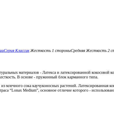
ии
Серия Классик
Жесткость 1 стороны
Средняя
Жесткость 2 с
атуральных материалов - Латекса и латексированной кокосовой 
сткость. В основе - пружинный блок карманного типа.
 из млечного сока каучуконосных растений. Латексированная ко
раса “Lonax Medium”, основное отличие которого - использовани