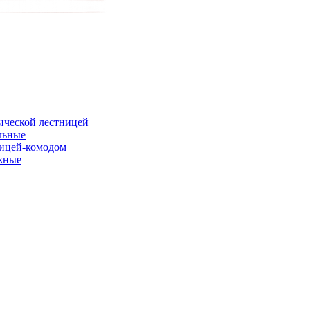
ической лестницей
льные
ницей-комодом
жные