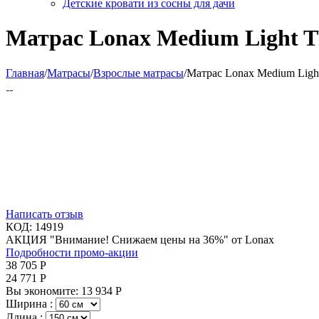
Детские кровати из сосны для дачи
Матрас Lonax Medium Light T
Главная
/
Матрасы
/
Взрослые матрасы
/
Матрас Lonax Medium Ligh
Написать отзыв
КОД:
14919
АКЦИЯ "Внимание! Снижаем цены на 36%" от Lonax
Подробности промо-акции
38 705
Р
24 771
Р
Вы экономите:
13 934
Р
Ширина :
Длина :