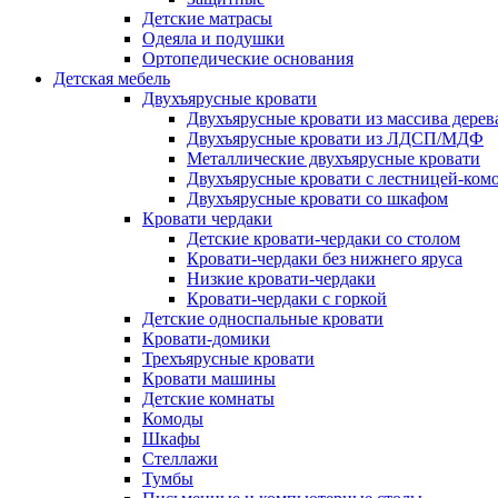
Детские матрасы
Одеяла и подушки
Ортопедические основания
Детская мебель
Двухъярусные кровати
Двухъярусные кровати из массива дерев
Двухъярусные кровати из ЛДСП/МДФ
Металлические двухъярусные кровати
Двухъярусные кровати с лестницей-ком
Двухъярусные кровати со шкафом
Кровати чердаки
Детские кровати-чердаки со столом
Кровати-чердаки без нижнего яруса
Низкие кровати-чердаки
Кровати-чердаки с горкой
Детские односпальные кровати
Кровати-домики
Трехъярусные кровати
Кровати машины
Детские комнаты
Комоды
Шкафы
Стеллажи
Тумбы