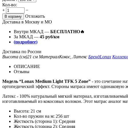
Кол-во:
+
−
Отложить
В корзину
Доставка в Москву и МО
Внутри МКАД —
БЕСПЛАТНО🔥
За МКАД —
45 руб/км
(подробнее)
Доставка по России
Высота (см)
21 см
Материал
Кокос, Латекс
Бренд
Lonax
Коллекц
ОПИСАНИЕ
Отзывы
Модель “Lonax Medium Light TFK 5 Zone”
- это сочетание н
ортопедический эффект. Стороны матраса имеют одинаковую же
Латекс - 100% натуральный мягкий материал, изготавливаемый
изготавливаемый из кокосовых волокон. Этот матрас аналог мат
Высота: 21 см
Кол-во пружин на м: 256 шт
Жесткость (сторона 1): Средняя
Жесткость (сторона 2): Средняя