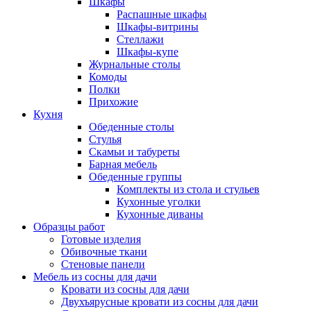
Шкафы
Распашные шкафы
Шкафы-витрины
Стеллажи
Шкафы-купе
Журнальные столы
Комоды
Полки
Прихожие
Кухня
Обеденные столы
Стулья
Скамьи и табуреты
Барная мебель
Обеденные группы
Комплекты из стола и стульев
Кухонные уголки
Кухонные диваны
Образцы работ
Готовые изделия
Обивочные ткани
Стеновые панели
Мебель из сосны для дачи
Кровати из сосны для дачи
Двухъярусные кровати из сосны для дачи