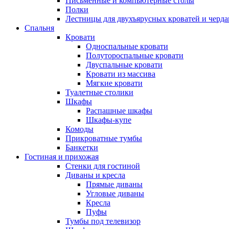
Письменные и компьютерные столы
Полки
Лестницы для двухъярусных кроватей и черда
Спальня
Кровати
Односпальные кровати
Полутороспальные кровати
Двуспальные кровати
Кровати из массива
Мягкие кровати
Туалетные столики
Шкафы
Распашные шкафы
Шкафы-купе
Комоды
Прикроватные тумбы
Банкетки
Гостиная и прихожая
Стенки для гостиной
Диваны и кресла
Прямые диваны
Угловые диваны
Кресла
Пуфы
Тумбы под телевизор