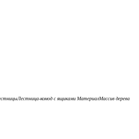
естницы
Лестница-комод с ящиками
Материал
Массив дерева