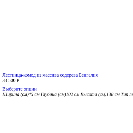
Лестница-комод из массива содерева Бенгалия
33 500
Р
Выберите опции
Ширина (см)
45 см
Глубина (см)
102 см
Высота (см)
138 см
Тип л