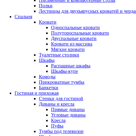
Письменные и компьютерные столы
Полки
Лестницы для двухъярусных кроватей и черда
Спальня
Кровати
Односпальные кровати
Полутороспальные кровати
Двуспальные кровати
Кровати из массива
Мягкие кровати
Туалетные столики
Шкафы
Распашные шкафы
Шкафы-купе
Комоды
Прикроватные тумбы
Банкетки
Гостиная и прихожая
Стенки для гостиной
Диваны и кресла
Прямые диваны
Угловые диваны
Кресла
Пуфы
Тумбы под телевизор