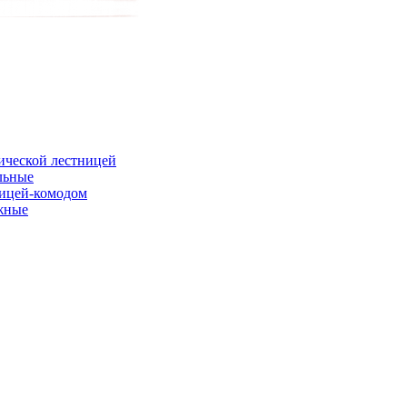
ической лестницей
льные
ницей-комодом
жные