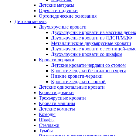
Детские матрасы
Одеяла и подушки
Ортопедические основания
Детская мебель
Двухъярусные кровати
Двухъярусные кровати из массива дерев
Двухъярусные кровати из ЛДСП/МДФ
Металлические двухъярусные кровати
Двухъярусные кровати с лестницей-ком
Двухъярусные кровати со шкафом
Кровати чердаки
Детские кровати-чердаки со столом
Кровати-чердаки без нижнего яруса
Низкие кровати-чердаки
Кровати-чердаки с горкой
Детские односпальные кровати
Кровати-домики
Трехъярусные кровати
Кровати машины
Детские комнаты
Комоды
Шкафы
Стеллажи
Тумбы