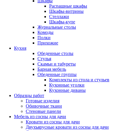
Шкафы
Распашные шкафы
Шкафы-витрины
Стеллажи
Шкафы-купе
Журнальные столы
Комоды
Полки
Прихожие
Кухня
Обеденные столы
Стулья
Скамьи и табуреты
Барная мебель
Обеденные группы
Комплекты из стола и стульев
Кухонные уголки
Кухонные диваны
Образцы работ
Готовые изделия
Обивочные ткани
Стеновые панели
Мебель из сосны для дачи
Кровати из сосны для дачи
Двухъярусные кровати из сосны для дачи