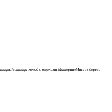
тницы
Лестница-комод с ящиками
Материал
Массив дерева