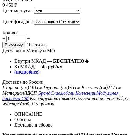
9 450
Р
Цвет корпуса :
Цвет фасадов :
Кол-во:
+
−
Отложить
В корзину
Доставка в Москву и МО
Внутри МКАД —
БЕСПЛАТНО🔥
За МКАД —
45 руб/км
(подробнее)
Доставка по России
Ширина (см)
110 см
Глубина (см)
36 см
Высота (см)
217 см
Материал
ЛДСП
Бренд
Славмебель
Коллекции
Модульная
система СМ
Конструкция
Прямой
Особенности
С тумбой, С
надстройкой, С ящиками
ОПИСАНИЕ
Отзывы
Доставка и сборка