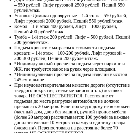
– 550 рублей, Лифт грузовой 2500 рублей, Пеший 550
рублей/этаж.
Угловые Домики одноярусные – 1-й этаж – 550 рублей,
Лифт грузовой 2000 рублей, Пеший 550 рублей/этаж.
Комод – 1-й этаж 400 рублей, Лифт – 1000 рублей,
Пеший 400 рублей/этаж.
Тумба – 1-й этаж 200 рублей, Лифт – 500 рублей, Пеший
200 рублей/этаж.
Подъем кровати с матрасом к стоимости подъема
кровати – 1-й этаж + 100-200 рублей, Лифт грузовой –
200-300 рублей, Пеший 200 рублей/этаж.
*Индивидуальный просчет за подъем через паркинг и
ЖК, где требуется занос на руках через площадки.
*Индивидуальный просчет за подъем изделий высотой
245 см и выше.
При неудовлетворительном качестве дороги (отсутствие
твердого покрытия, снежные заносы и т.п.) доставка
товара НЕ ОСУЩЕСТВЛЯЕТСЯ. Расстояние от
подъезда до места разгрузки автомобиля не должно
превышать 20 метров. Если подъезд к дому не возможен
(частный дом, двор без машин), ручной пронос мебели
(более 20 метров) рассчитывается: 100 рублей за каждые
дополнительные 10 метров за каждую единицу товара
(элемента). Перенос товара на расстояние более 70