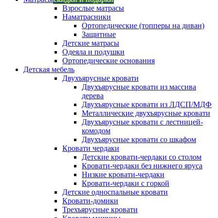
Взрослые матрасы
Наматрасники
Ортопедические (топперы на диван)
Защитные
Детские матрасы
Одеяла и подушки
Ортопедические основания
Детская мебель
Двухъярусные кровати
Двухъярусные кровати из массива
дерева
Двухъярусные кровати из ЛДСП/МДФ
Металлические двухъярусные кровати
Двухъярусные кровати с лестницей-
комодом
Двухъярусные кровати со шкафом
Кровати чердаки
Детские кровати-чердаки со столом
Кровати-чердаки без нижнего яруса
Низкие кровати-чердаки
Кровати-чердаки с горкой
Детские односпальные кровати
Кровати-домики
Трехъярусные кровати