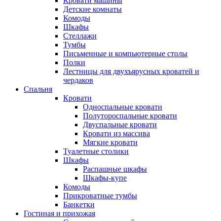
Кровати машины
Детские комнаты
Комоды
Шкафы
Стеллажи
Тумбы
Письменные и компьютерные столы
Полки
Лестницы для двухъярусных кроватей и
чердаков
Спальня
Кровати
Односпальные кровати
Полутороспальные кровати
Двуспальные кровати
Кровати из массива
Мягкие кровати
Туалетные столики
Шкафы
Распашные шкафы
Шкафы-купе
Комоды
Прикроватные тумбы
Банкетки
Гостиная и прихожая