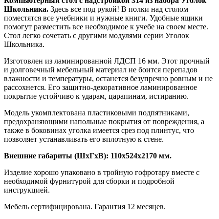
Компьютерный стол с надстройкой 314 из набора Уголок
Школьника.
Здесь все под рукой! В полки над столом
поместятся все учебники и нужные книги. Удобные ящики
помогут разместить все необходимое к учебе на своем месте.
Стол легко сочетать с другими модулями серии Уголок
Школьника.
Изготовлен из ламинированной ЛДСП 16 мм. Этот прочный
и долговечный мебельный материал не боится перепадов
влажности и температуры, останется безупречно ровным и не
рассохнется. Его защитно-декоративное ламинированное
покрытие устойчиво к ударам, царапинам, истиранию.
Модель укомплектована пластиковыми подпятниками,
предохраняющими напольные покрытия от повреждения, а
также в боковинах уголка имеется срез под плинтус, что
позволяет устанавливать его вплотную к стене.
Внешние габариты (ШхГхВ): 110х524х2170 мм.
Изделие хорошо упаковано в тройную гофротару вместе с
необходимой фурнитурой для сборки и подробной
инструкцией.
Мебель сертифицирована. Гарантия 12 месяцев.