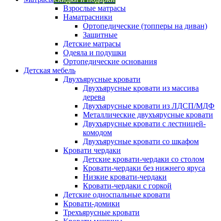
Взрослые матрасы
Наматрасники
Ортопедические (топперы на диван)
Защитные
Детские матрасы
Одеяла и подушки
Ортопедические основания
Детская мебель
Двухъярусные кровати
Двухъярусные кровати из массива
дерева
Двухъярусные кровати из ЛДСП/МДФ
Металлические двухъярусные кровати
Двухъярусные кровати с лестницей-
комодом
Двухъярусные кровати со шкафом
Кровати чердаки
Детские кровати-чердаки со столом
Кровати-чердаки без нижнего яруса
Низкие кровати-чердаки
Кровати-чердаки с горкой
Детские односпальные кровати
Кровати-домики
Трехъярусные кровати