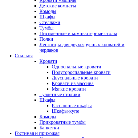
Кровати машины
Детские комнаты
Комоды
Шкафы
Стеллажи
Тумбы
Письменные и компьютерные столы
Полки
Лестницы для двухъярусных кроватей и
чердаков
Спальня
Кровати
Односпальные кровати
Полутороспальные кровати
Двуспальные кровати
Кровати из массива
Мягкие кровати
Туалетные столики
Шкафы
Распашные шкафы
Шкафы-купе
Комоды
Прикроватные тумбы
Банкетки
Гостиная и прихожая