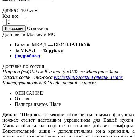
Длина :
Кол-во:
+
−
Отложить
В корзину
Доставка в Москву и МО
Внутри МКАД —
БЕСПЛАТНО🔥
За МКАД —
45 руб/км
(подробнее)
Доставка по России
Ширина (см)
100 см
Высота (см)
102 см
Материал
Ткань,
Массив сосны, Экокожа
Коллекции
Уголки и диваны Шале
Конструкция
Прямой
Особенности
С ящиком
ОПИСАНИЕ
Отзывы
Палитра цветов Шале
Диван "Шерлок"
с мягкой обивкой на прямых фигурных
ножках станет настоящим украшением для Вашей кухни.
Мягкая обивка на сиденье и спинке добавит комфорта.
Вместительный ящик - дополнительная зона хранения, а
место для хранения лишним не бывает, особенно на кухне.