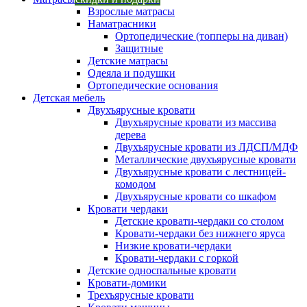
Взрослые матрасы
Наматрасники
Ортопедические (топперы на диван)
Защитные
Детские матрасы
Одеяла и подушки
Ортопедические основания
Детская мебель
Двухъярусные кровати
Двухъярусные кровати из массива
дерева
Двухъярусные кровати из ЛДСП/МДФ
Металлические двухъярусные кровати
Двухъярусные кровати с лестницей-
комодом
Двухъярусные кровати со шкафом
Кровати чердаки
Детские кровати-чердаки со столом
Кровати-чердаки без нижнего яруса
Низкие кровати-чердаки
Кровати-чердаки с горкой
Детские односпальные кровати
Кровати-домики
Трехъярусные кровати