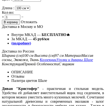
Длина :
Кол-во:
+
−
Отложить
В корзину
Доставка в Москву и МО
Внутри МКАД —
БЕСПЛАТНО🔥
За МКАД —
45 руб/км
(подробнее)
Доставка по России
Ширина (см)
100 см
Высота (см)
97 см
Материал
Массив
сосны, Экокожа, Ткань
Коллекции
Уголки и диваны Шале
Конструкция
Прямой
Особенности
С ящиком
ОПИСАНИЕ
Отзывы
Палитра цветов Шале
Диван "Кристофер"
- практичная и стильная модель.
Удобства ей добавляет вместительный ящик под сидением, в
котором можно уместить много кухонных мелочей. Сочетание
натуральной древесины и современных эколаков - залог
экологичности и безопасности мебели для кухни. Также в