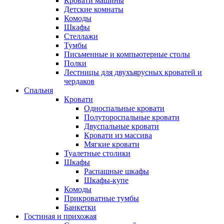
Кровати машины
Детские комнаты
Комоды
Шкафы
Стеллажи
Тумбы
Письменные и компьютерные столы
Полки
Лестницы для двухъярусных кроватей и
чердаков
Спальня
Кровати
Односпальные кровати
Полутороспальные кровати
Двуспальные кровати
Кровати из массива
Мягкие кровати
Туалетные столики
Шкафы
Распашные шкафы
Шкафы-купе
Комоды
Прикроватные тумбы
Банкетки
Гостиная и прихожая