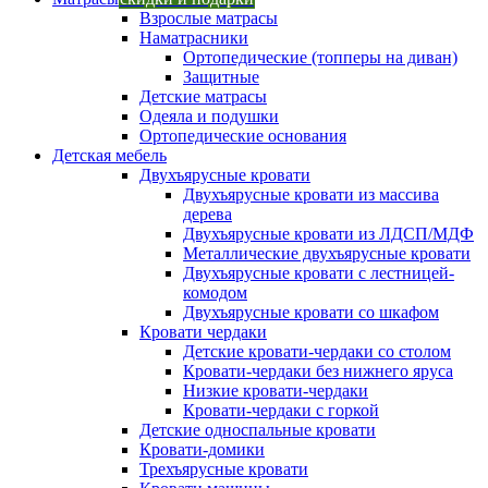
Взрослые матрасы
Наматрасники
Ортопедические (топперы на диван)
Защитные
Детские матрасы
Одеяла и подушки
Ортопедические основания
Детская мебель
Двухъярусные кровати
Двухъярусные кровати из массива
дерева
Двухъярусные кровати из ЛДСП/МДФ
Металлические двухъярусные кровати
Двухъярусные кровати с лестницей-
комодом
Двухъярусные кровати со шкафом
Кровати чердаки
Детские кровати-чердаки со столом
Кровати-чердаки без нижнего яруса
Низкие кровати-чердаки
Кровати-чердаки с горкой
Детские односпальные кровати
Кровати-домики
Трехъярусные кровати