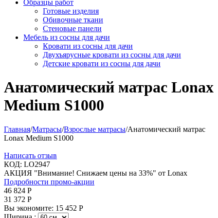
Образцы работ
Готовые изделия
Обивочные ткани
Стеновые панели
Мебель из сосны для дачи
Кровати из сосны для дачи
Двухъярусные кровати из сосны для дачи
Детские кровати из сосны для дачи
Анатомический матрас Lonax
Medium S1000
Главная
/
Матрасы
/
Взрослые матрасы
/
Анатомический матрас
Lonax Medium S1000
Написать отзыв
КОД:
LO2947
АКЦИЯ "Внимание! Снижаем цены на 33%" от Lonax
Подробности промо-акции
46 824
Р
31 372
Р
Вы экономите:
15 452
Р
Ширина :