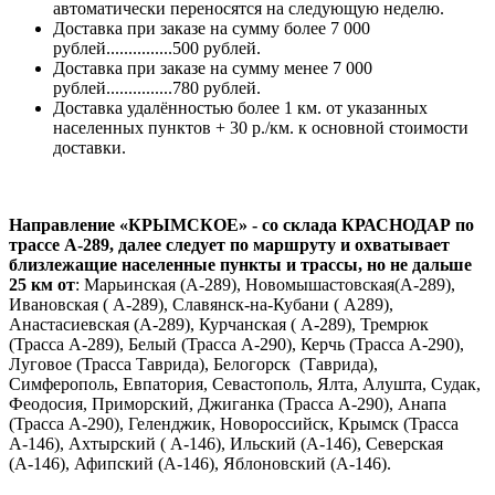
автоматически переносятся на следующую неделю.
Доставка при заказе на сумму более 7 000
рублей...............500 рублей.
Доставка при заказе на сумму менее 7 000
рублей...............780 рублей.
Доставка удалённостью более 1 км. от указанных
населенных пунктов + 30 р./км. к основной стоимости
доставки.
Направление «КРЫМСКОЕ» - со склада КРАСНОДАР по
трассе А-289, далее следует по маршруту и охватывает
близлежащие населенные пункты и трассы, но не дальше
25 км от
: Марьинская (А-289), Новомышастовская(А-289),
Ивановская ( А-289), Славянск-на-Кубани ( А289),
Анастасиевская (А-289), Курчанская ( А-289), Тремрюк
(Трасса А-289), Белый (Трасса А-290), Керчь (Трасса А-290),
Луговое (Трасса Таврида), Белогорск (Таврида),
Симферополь, Евпатория, Севастополь, Ялта, Алушта, Судак,
Феодосия, Приморский, Джиганка (Трасса А-290), Анапа
(Трасса А-290), Геленджик, Новороссийск, Крымск (Трасса
А-146), Ахтырский ( А-146), Ильский (А-146), Северская
(А-146), Афипский (А-146), Яблоновский (А-146).