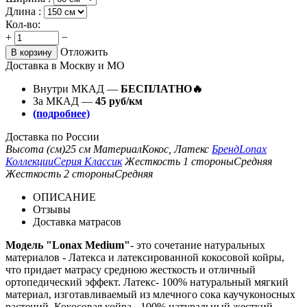
Длина :
Кол-во:
+
−
Отложить
В корзину
Доставка в Москву и МО
Внутри МКАД —
БЕСПЛАТНО🔥
За МКАД —
45 руб/км
(подробнее)
Доставка по России
Высота (см)
25 см
Материал
Кокос, Латекс
Бренд
Lonax
Коллекции
Серия Классик
Жесткость 1 стороны
Средняя
Жесткость 2 стороны
Средняя
ОПИСАНИЕ
Отзывы
Доставка матрасов
Модель "Lonax Medium"
- это сочетание натуральных
материалов - Латекса и латексированной кокосовой койры,
что придает матрасу среднюю жесткость и отличный
ортопедический эффект. Латекс- 100% натуральный мягкий
материал, изготавливаемый из млечного сока каучуконосных
растений. Кокосовая койра - 100% натуральный жесткий