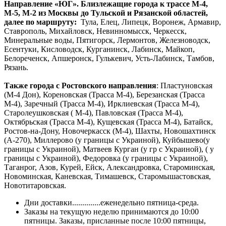
Направление «ЮГ». Близлежащие города к трассе М-4,
М-5, М-2 из Москвы до Тульской и Рязанской областей,
далее по маршруту:
Тула, Елец, Липецк, Воронеж, Армавир,
Ставрополь, Михайловск, Невинномысск, Черкесск,
Минеральные воды, Пятигорск, Лермонтов, Железноводск,
Есентуки, Кисловодск, Курганинск, Лабинск, Майкоп,
Белореченск, Апшеронск, Гулькевич, Усть-Лабинск, Тамбов,
Рязань.
Также города с Ростовского направления
: Пластуновская
(М-4 Дон), Кореновская (Трасса М-4), Березанская (Трасса
М-4), Заречный (Трасса М-4), Ирклиевская (Трасса М-4),
Старолеушковская ( М-4), Павловская (Трасса М-4),
Октябрьская (Трасса М-4), Кущевская (Трасса М-4), Батайск,
Ростов-на-Дону, Новочеркасск (М-4), Шахты, Новошахтинск
(А-270), Миллерово (у границы с Украиной), Куйбышево(у
границы с Украиной), Матвеев Курган (у гр с Украиной), ( у
границы с Украиной), Федоровка (у границы с Украиной),
Таганрог, Азов, Курей, Ейск, Александровка, Староминская,
Новоминская, Каневская, Тимашевск, Старомышастовская,
Новотитаровская.
Дни доставки..............еженедельно пятница-среда.
Заказы на текущую неделю принимаются до 10:00
пятницы. Заказы, присланные после 10:00 пятницы,