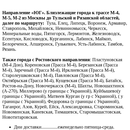
Направление «ЮГ». Близлежащие города к трассе М-4,
М-5, М-2 из Москвы до Тульской и Рязанской областей,
далее по маршруту:
Тула, Елец, Липецк, Воронеж, Армавир,
Ставрополь, Михайловск, Невинномысск, Черкесск,
Минеральные воды, Пятигорск, Лермонтов, Железноводск,
Есентуки, Кисловодск, Курганинск, Лабинск, Майкоп,
Белореченск, Апшеронск, Гулькевич, Усть-Лабинск, Тамбов,
Рязань.
Также города с Ростовского направления
: Пластуновская
(М-4 Дон), Кореновская (Трасса М-4), Березанская (Трасса
М-4), Заречный (Трасса М-4), Ирклиевская (Трасса М-4),
Старолеушковская ( М-4), Павловская (Трасса М-4),
Октябрьская (Трасса М-4), Кущевская (Трасса М-4), Батайск,
Ростов-на-Дону, Новочеркасск (М-4), Шахты, Новошахтинск
(А-270), Миллерово (у границы с Украиной), Куйбышево(у
границы с Украиной), Матвеев Курган (у гр с Украиной), ( у
границы с Украиной), Федоровка (у границы с Украиной),
Таганрог, Азов, Курей, Ейск, Александровка, Староминская,
Новоминская, Каневская, Тимашевск, Старомышастовская,
Новотитаровская.
Дни доставки..............еженедельно пятница-среда.