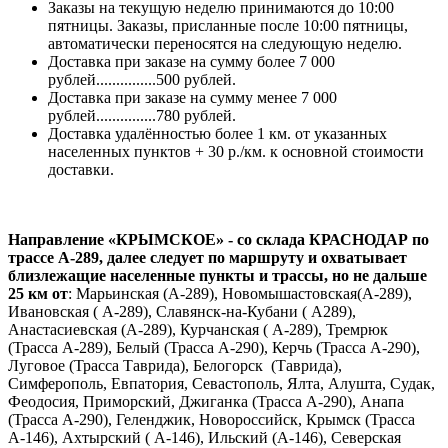
Заказы на текущую неделю принимаются до 10:00
пятницы. Заказы, присланные после 10:00 пятницы,
автоматически переносятся на следующую неделю.
Доставка при заказе на сумму более 7 000
рублей...............500 рублей.
Доставка при заказе на сумму менее 7 000
рублей...............780 рублей.
Доставка удалённостью более 1 км. от указанных
населенных пунктов + 30 р./км. к основной стоимости
доставки.
Направление «КРЫМСКОЕ» - со склада КРАСНОДАР по
трассе А-289, далее следует по маршруту и охватывает
близлежащие населенные пункты и трассы, но не дальше
25 км от
: Марьинская (А-289), Новомышастовская(А-289),
Ивановская ( А-289), Славянск-на-Кубани ( А289),
Анастасиевская (А-289), Курчанская ( А-289), Тремрюк
(Трасса А-289), Белый (Трасса А-290), Керчь (Трасса А-290),
Луговое (Трасса Таврида), Белогорск (Таврида),
Симферополь, Евпатория, Севастополь, Ялта, Алушта, Судак,
Феодосия, Приморский, Джиганка (Трасса А-290), Анапа
(Трасса А-290), Геленджик, Новороссийск, Крымск (Трасса
А-146), Ахтырский ( А-146), Ильский (А-146), Северская