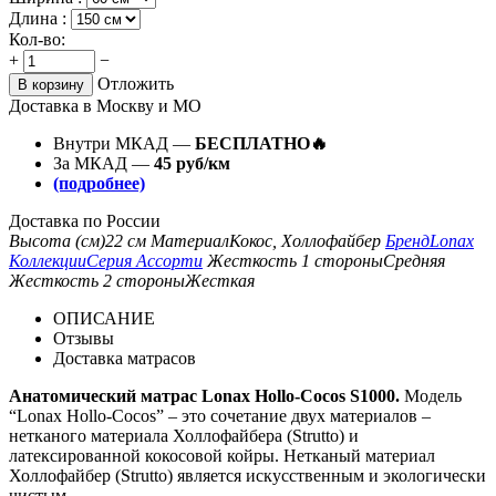
Длина :
Кол-во:
+
−
Отложить
В корзину
Доставка в Москву и МО
Внутри МКАД —
БЕСПЛАТНО🔥
За МКАД —
45 руб/км
(подробнее)
Доставка по России
Высота (см)
22 см
Материал
Кокос, Холлофайбер
Бренд
Lonax
Коллекции
Серия Ассорти
Жесткость 1 стороны
Средняя
Жесткость 2 стороны
Жесткая
ОПИСАНИЕ
Отзывы
Доставка матрасов
Анатомический матрас Lonax Hollo-Cocos S1000.
Модель
“Lonax Hollo-Cocos” – это сочетание двух материалов –
нетканого материала Холлофайбера (Strutto) и
латексированной кокосовой койры. Нетканый материал
Холлофайбер (Strutto) является искусственным и экологически
чистым.