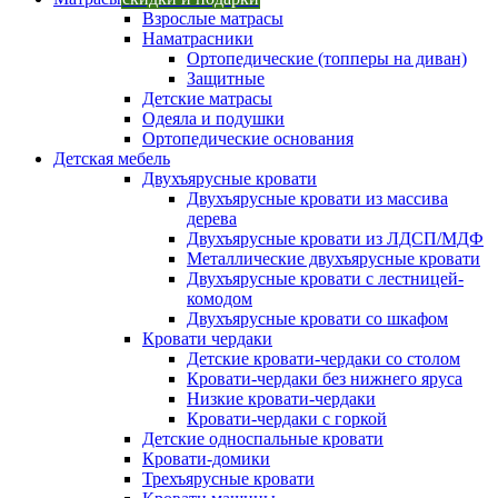
Взрослые матрасы
Наматрасники
Ортопедические (топперы на диван)
Защитные
Детские матрасы
Одеяла и подушки
Ортопедические основания
Детская мебель
Двухъярусные кровати
Двухъярусные кровати из массива
дерева
Двухъярусные кровати из ЛДСП/МДФ
Металлические двухъярусные кровати
Двухъярусные кровати с лестницей-
комодом
Двухъярусные кровати со шкафом
Кровати чердаки
Детские кровати-чердаки со столом
Кровати-чердаки без нижнего яруса
Низкие кровати-чердаки
Кровати-чердаки с горкой
Детские односпальные кровати
Кровати-домики
Трехъярусные кровати