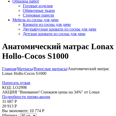
Образцы работ
Готовые изделия
Обивочные ткани
Стеновые панели
Мебель из сосны для дачи
Кровати из сосны для дачи
Двухъярусные кровати из сосны для дачи
Детские кровати из сосны для дачи
Анатомический матрас Lonax
Hollo-Cocos S1000
Главная
/
Матрасы
/
Взрослые матрасы
/
Анатомический матрас
Lonax Hollo-Cocos S1000
Написать отзыв
КОД:
LO2998
АКЦИЯ "Внимание! Снижаем цены на 34%" от Lonax
Подробности промо-акции
31 687
Р
20 913
Р
Вы экономите:
10 774
Р
Ширина :