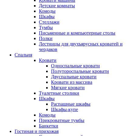
Кровати машины
Детские комнаты
Комоды
Шкафы
Стеллажи
Тумбы
Письменные и компьютерные столы
Полки
Лестницы для двухъярусных кроватей и
чердаков
Спальня
Кровати
Односпальные кровати
Полутороспальные кровати
Двуспальные кровати
Кровати из массива
Мягкие кровати
Туалетные столики
Шкафы
Распашные шкафы
Шкафы-купе
Комоды
Прикроватные тумбы
Банкетки
Гостиная и прихожая